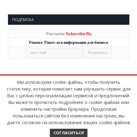
ПОДПИСКА
Рассылки
Subscribe.Ru
Finance Times: вся информация для бизнеса
Мы используем cookie-файлы, чтобы получить
статистику, которая помогает нам улучшить сервис для
Copyright © 2008-2026
FinanceTimes
Вас с целью персонализации сервисов и предложений.
Зарегистрировано в Роскомнадзоре
Вы можете прочитать подробнее о cookie-файлах или
Свидетельство о регистрации СМИ:
изменить настройки браузера. Продолжая
серия Эл № ФС77-86300 от 10 ноября 2023 г
пользоваться сайтом без изменения настроек, вы
даёте согласие на использование ваших cookie-файлов
СОГЛАСИТЬСЯ