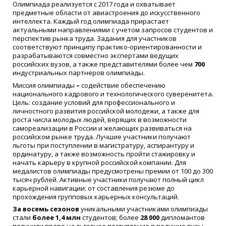
Олимпиада реализуется с 2017 года и охватывает
предметные области от авиастроения до искусственного
интеллекта. Каждый год олимпиада прирастает
актуальными направлениями с учетом запросов студентов и
перспектив рынка труда. Задания для участников
соответствуют принципу практико-ориентированности и
разрабатываются совместно экспертами ведущих
российских вузов, а также представителями более чем
700
индустриальных партнеров олимпиады.
Миссия олимпиады
–
содействие обеспечению
национального кадрового и технологического суверенитета.
Цель: создание условий для профессионального и
личностного развития российской молодежи, а также для
роста числа молодых людей, верящих в возможности
самореализации в России и желающих развиваться на
российском рынке труда. Лучшие участники получают
льготы при поступлении в магистратуру, аспирантуру и
ординатуру, а также возможность пройти стажировку и
начать карьеру в крупной российской компании. Для
медалистов олимпиады предусмотрены премии от 100 до 300
тысяч рублей. Активные участники получают полный цикл
карьерной навигации: от составления резюме до
прохождения групповых карьерных консультаций.
За восемь сезонов
уникальными участниками олимпиады
стали
более 1,4 млн
студентов; более
28 000
дипломантов