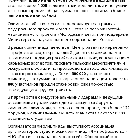
получили право на льготное поступление в ведущие вузы
страны, более
4 000
человек стали медалистами и получили
денежные премии, общая сумма которых составила более
700 миллионов
рублей.
Олимпиада «Я – профессионал» реализуется в рамках
федерального проекта «Россия – страна возможностей»
национального проекта «Молодёжь и дети» при поддержке
Министерства науки и высшего образования России.
В рамках олимпиады действует Центр развития карьеры «Я
– профессионал», открывающий доступ к стажировкам и
вакансиям в ведущих российских компаниях, консультациям
карьерных экспертов, просветительским мероприятиям и
экскурсиям в офисы и на производства отраслевых лидеров
– партнеров олимпиады. Более
300 000
участников
олимпиады получили опыт карьерной навигации. Более
100
000
участников прошли стажировки с возможностью
последующего трудоустройства.
В партнерстве с индустриальными лидерами и ведущими
российскими вузами ежегодно реализуется форумная
кампания олимпиады, за семь сезонов проведено более
120
форумов, их уникальными участниками стали около
10 000
российских студентов.
Организаторами олимпиады выступают: Ассоциация
организаторов студенческих олимпиад «Я
–
профессионал»,
АНО «Россия
–
страна возможностей», Общероссийское