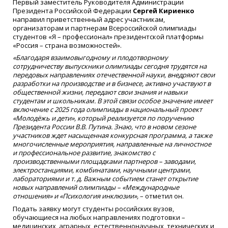
Первый заместитель Руководителя Администрации
Президента Российской Федерации
Сергей Кириенко
направил приветственный адрес участникам,
организаторам и партнерам Всероссийской олимпиады
студентов «Я – профессионал» президентской платформы
«Россия – страна возможностей».
«Благодаря взаимовыгодному и плодотворному
сотрудничеству выпускники олимпиады сегодня трудятся на
передовых направлениях отечественной науки, внедряют свои
разработки на производстве и в бизнесе, активно участвуют в
общественной жизни, передают свои знания и навыки
студентам и школьникам. В этой связи особое значение имеет
включение с 2025 года олимпиады в национальный проект
«Молодёжь и дети», который реализуется по поручению
Президента России В.В. Путина. Знаю, что в новом сезоне
участников ждет насыщенная конкурсная программа, а также
многочисленные мероприятия, направленные на личностное
и профессиональное развитие, знакомство с
производственными площадками партнеров – заводами,
электростанциями, комбинатами, научными центрами,
лабораториями и т. д. Важным событием станет открытие
новых направлений олимпиады – «Международные
отношения» и «Психология инклюзии»,
– отметил он.
Подать заявку могут студенты российских вузов,
обучающиеся на любых направлениях подготовки –
медицинских, аграрных, естественнонаучных, технических и