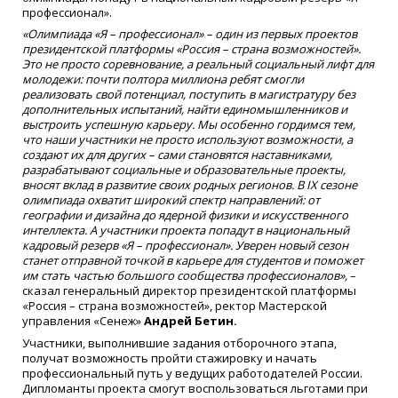
профессионал».
«Олимпиада «Я – профессионал» – один из первых проектов
президентской платформы «Россия – страна возможностей».
Это не просто соревнование, а реальный социальный лифт для
молодежи: почти полтора миллиона ребят смогли
реализовать свой потенциал, поступить в магистратуру без
дополнительных испытаний, найти единомышленников и
выстроить успешную карьеру. Мы особенно гордимся тем,
что наши участники не просто используют возможности, а
создают их для других – сами становятся наставниками,
разрабатывают социальные и образовательные проекты,
вносят вклад в развитие своих родных регионов. В IX сезоне
олимпиада охватит широкий спектр направлений: от
географии и дизайна до ядерной физики и искусственного
интеллекта. А участники проекта попадут в национальный
кадровый резерв «Я – профессионал». Уверен новый сезон
станет отправной точкой в карьере для студентов и поможет
им стать частью большого сообщества профессионалов»,
–
сказал генеральный директор президентской платформы
«Россия – страна возможностей», ректор Мастерской
управления «Сенеж»
Андрей Бетин.
Участники, выполнившие задания отборочного этапа,
получат возможность пройти стажировку и начать
профессиональный путь у ведущих работодателей России.
Дипломанты проекта смогут воспользоваться льготами при