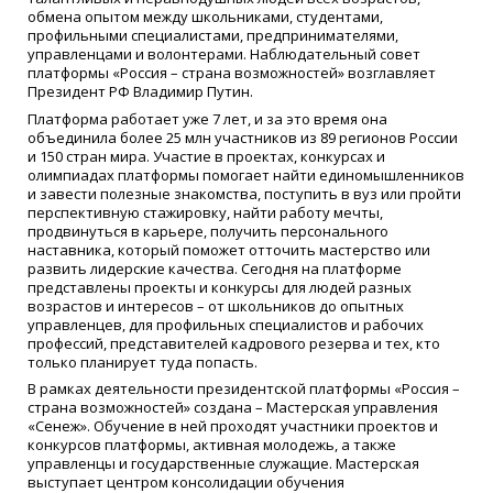
обмена опытом между школьниками, студентами,
профильными специалистами, предпринимателями,
управленцами и волонтерами. Наблюдательный совет
платформы «Россия – страна возможностей» возглавляет
Президент РФ Владимир Путин.
Платформа работает уже 7 лет, и за это время она
объединила более 25 млн участников из 89 регионов России
и 150 стран мира. Участие в проектах, конкурсах и
олимпиадах платформы помогает найти единомышленников
и завести полезные знакомства, поступить в вуз или пройти
перспективную стажировку, найти работу мечты,
продвинуться в карьере, получить персонального
наставника, который поможет отточить мастерство или
развить лидерские качества. Сегодня на платформе
представлены проекты и конкурсы для людей разных
возрастов и интересов – от школьников до опытных
управленцев, для профильных специалистов и рабочих
профессий, представителей кадрового резерва и тех, кто
только планирует туда попасть.
В рамках деятельности президентской платформы «Россия –
страна возможностей» создана – Мастерская управления
«Сенеж». Обучение в ней проходят участники проектов и
конкурсов платформы, активная молодежь, а также
управленцы и государственные служащие. Мастерская
выступает центром консолидации обучения