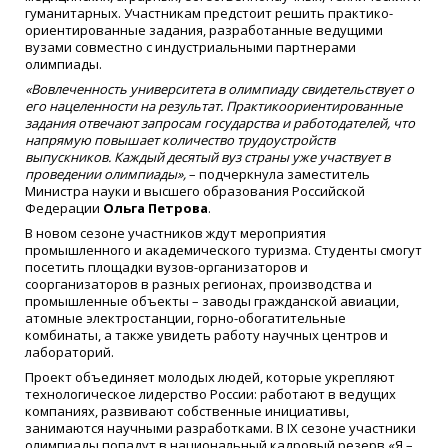
гуманитарных. Участникам предстоит решить практико-
ориентированные задания, разработанные ведущими
вузами совместно с индустриальными партнерами
олимпиады.
«Вовлеченность университета в олимпиаду свидетельствует о
его нацеленности на результат. Практикоориентированные
задания отвечают запросам государства и работодателей, что
напрямую повышает количество трудоустройств
выпускников. Каждый десятый вуз страны уже участвует в
проведении олимпиады»,
– подчеркнула заместитель
Министра науки и высшего образования Российской
Федерации
Ольга Петрова
.
В новом сезоне участников ждут мероприятия
промышленного и академического туризма. Студенты смогут
посетить площадки вузов-организаторов и
соорганизаторов в разных регионах, производства и
промышленные объекты – заводы гражданской авиации,
атомные электростанции, горно-обогатительные
комбинаты, а также увидеть работу научных центров и
лабораторий.
Проект объединяет молодых людей, которые укрепляют
технологическое лидерство России: работают в ведущих
компаниях, развивают собственные инициативы,
занимаются научными разработками. В IX сезоне участники
олимпиады попадут в национальный кадровый резерв «Я –