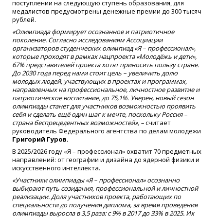
поступлении на следующую ступень образования, для
медалистов предусмотрены денежные премии до 300 тысяч
рублей.
«Олимпиада формирует осознанное и патриотичное
поколение. Согласно исследованиям Ассоциации
организаторов студенческих олимпиад «Я – профессионал»,
которые проходят в рамках нацпроекта «Молодёжь и дети»,
67% представителей проекта хотят приносить пользу стране.
До 2030 года перед нами стоит цель – увеличить долю
молодых людей, участвующих в проектах и программах,
направленных на профессиональное, личностное развитие и
патриотическое воспитание, до 75,1%. Уверен, новый сезон
олимпиады станет для участников возможностью проявить
себя и сделать ещё один шаг к мечте, поскольку Россия –
страна беспрецедентных возможностей», –
считает
руководитель Федерального агентства по делам молодежи
Григорий Гуров.
В 2025/2026 году «Я – профессионал» охватит 70 предметных
направлений: от географии и дизайна до ядерной физики и
искусственного интеллекта.
«Участники олимпиады «Я – профессионал» осознанно
выбирают путь созидания, профессиональной и личностной
реализации. Доля участников проекта, работающих по
специальности до получения диплома, за время проведения
олимпиады выросла в 3,5 раза: с 9% в 2017 до 33% в 2025. Их