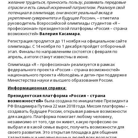
желание трудиться, приносить пользу, развивать передовые
отрасли и есть самый искренний патриотизм. Реализуя свой
потенциал в олимпиаде, они вносят реальный вклад в
укрепление суверенитета и будущее России», –
отметила
руководитель Всероссийской олимпиады студентов «Я –
профессионал» президентской платформы «Россия – страна
возможностей»
Валерия Касамара.
Регистрация продлится до 11 ноября на официальном сайте
олимпиады. С 14 ноября по 1 декабря пройдет отборочный
этап. Финалы по направлениям состоятся с февраля по
апрель, а итоги станут известны в июне.
Олимпиада «Я – профессионал» реализуется в рамках
федерального проекта «Россия – страна возможностей»
национального проекта «Молодёжь и дети» при поддержке
Министерства науки и высшего образования России.
Информационная справка:
Президентская платформа «Россия – страна
возможностей»
была создана по инициативе Президента
РФ Владимира Путина 22 мая 2018 года. Миссия платформы –
создавать будущее России, открывая равные возможности
для каждого. Платформа помогает любому человеку,
независимо от того, где он живет, какую профессию он
выбрал и в какой семье вырос, получить возможности для
своего развития. Это открытая площадка для общения
талантливых и неравнодушных людей всех возрастов,