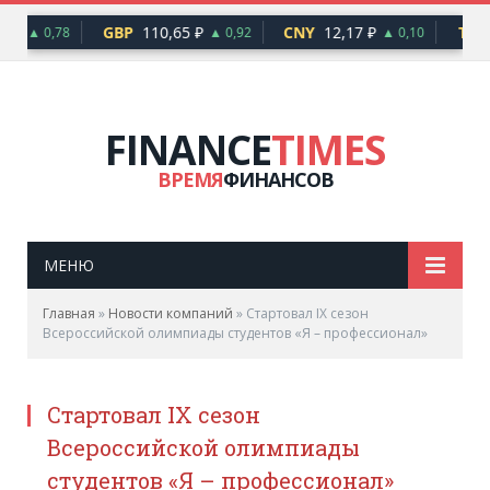
 ₽
GBP
110,65 ₽
CNY
12,17 ₽
TRY
▲ 0,78
▲ 0,92
▲ 0,10
FINANCE
TIMES
ВРЕМЯ
ФИНАНСОВ
МЕНЮ
Главная
»
Новости компаний
»
Стартовал IX сезон
Всероссийской олимпиады студентов «Я – профессионал»
Стартовал IX сезон
Всероссийской олимпиады
студентов «Я – профессионал»