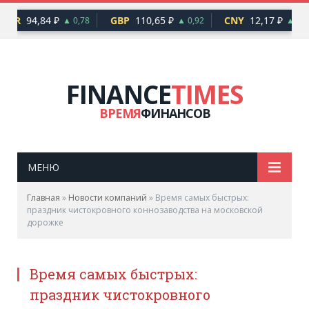
EUR
94,84 ₽
GBP
110,65 ₽
CNY
12,17 ₽
▲ 0,78
▲ 0,92
▲ 0,1
FINANCE
TIMES
ВРЕМЯ
ФИНАНСОВ
МЕНЮ
Главная
»
Новости компаний
»
Время самых быстрых:
праздник чистокровного коннозаводства на московской
дорожке
Время самых быстрых:
праздник чистокровного