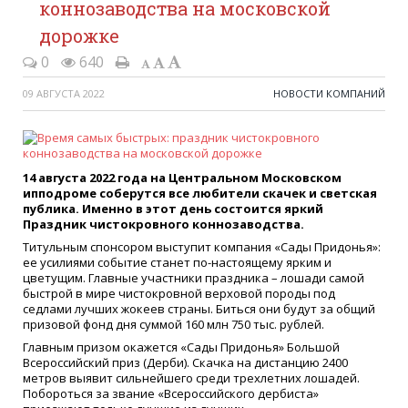
коннозаводства на московской
дорожке
0
640
09 АВГУСТА 2022
НОВОСТИ КОМПАНИЙ
14 августа 2022 года на Центральном Московском
ипподроме соберутся все любители скачек и светская
публика. Именно в этот день состоится яркий
Праздник чистокровного коннозаводства.
Титульным спонсором выступит компания «Сады Придонья»:
ее усилиями событие станет по-настоящему ярким и
цветущим. Главные участники праздника – лошади самой
быстрой в мире чистокровной верховой породы под
седлами лучших жокеев страны. Биться они будут за общий
призовой фонд дня суммой 160 млн 750 тыс. рублей.
Главным призом окажется «Сады Придонья» Большой
Всероссийский приз (Дерби). Скачка на дистанцию 2400
метров выявит сильнейшего среди трехлетних лошадей.
Побороться за звание «Всероссийского дербиста»