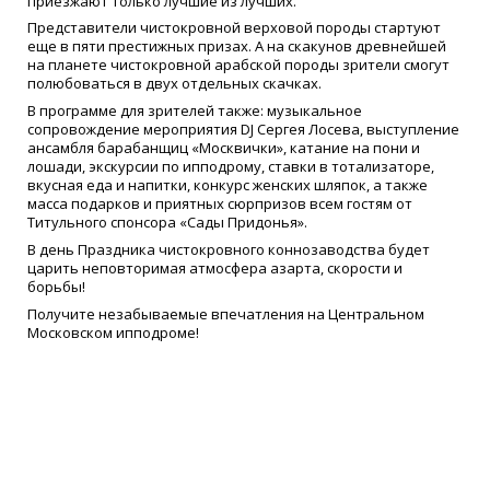
приезжают только лучшие из лучших.
Представители чистокровной верховой породы стартуют
еще в пяти престижных призах. А на скакунов древнейшей
на планете чистокровной арабской породы зрители смогут
полюбоваться в двух отдельных скачках.
В программе для зрителей также: музыкальное
сопровождение мероприятия DJ Сергея Лосева, выступление
ансамбля барабанщиц «Москвички», катание на пони и
лошади, экскурсии по ипподрому, ставки в тотализаторе,
вкусная еда и напитки, конкурс женских шляпок, а также
масса подарков и приятных сюрпризов всем гостям от
Титульного спонсора «Сады Придонья».
В день Праздника чистокровного коннозаводства будет
царить неповторимая атмосфера азарта, скорости и
борьбы!
Получите незабываемые впечатления на Центральном
Московском ипподроме!