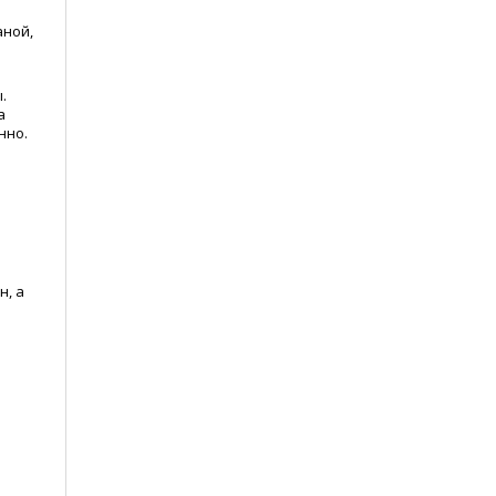
аной,
.
а
нно.
н, а