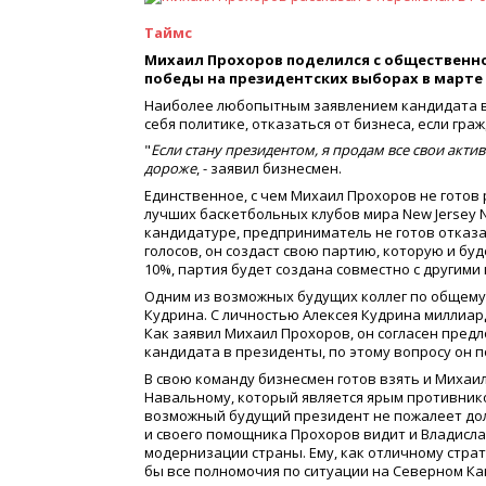
Таймс
Михаил Прохоров поделился с общественно
победы на президентских выборах в марте 2
Наиболее любопытным заявлением кандидата в 
себя политике, отказаться от бизнеса, если гра
"
Если стану президентом, я продам все свои акт
дороже
, - заявил бизнесмен.
Единственное, с чем Михаил Прохоров не готов р
лучших баскетбольных клубов мира New Jersey N
кандидатуре, предприниматель не готов отказат
голосов, он создаст свою партию, которую и б
10%, партия будет создана совместно с другими
Одним из возможных будущих коллег по общему
Кудрина. С личностью Алексея Кудрина миллиар
Как заявил Михаил Прохоров, он согласен пред
кандидата в президенты, по этому вопросу он п
В свою команду бизнесмен готов взять и Михаил
Навальному, который является ярым противнико
возможный будущий президент не пожалеет дол
и своего помощника Прохоров видит и Владисла
модернизации страны. Ему, как отличному страт
бы все полномочия по ситуации на Северном Ка