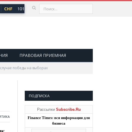
CHF
101,30 ₽
USD
82,17 ₽
EUR
94,84 ₽
▲ 0,64
▲ 0,76
▲ 0
НИЯ
ПРАВОВАЯ ПРИЕМНАЯ
 случае победы на выборах
ПОДПИСКА
Рассылки
Subscribe.Ru
ИТИКА
Finance Times: вся информация для
бизнеса
ик: