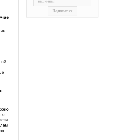
учае
тив
гой
ше
в.
ексею
его
леги
елам
ил