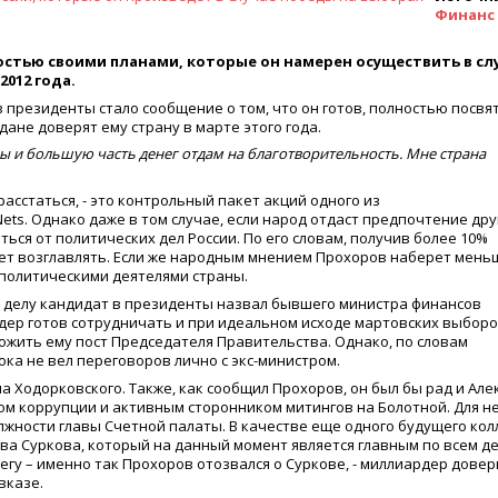
Финанс
стью своими планами, которые он намерен осуществить в сл
012 года.
президенты стало сообщение о том, что он готов, полностью посвя
ждане доверят ему страну в марте этого года.
ивы и большую часть денег отдам на благотворительность. Мне страна
асстаться, - это контрольный пакет акций одного из
ets. Однако даже в том случае, если народ отдаст предпочтение дру
ься от политических дел России. По его словам, получив более 10%
удет возглавлять. Если же народным мнением Прохоров наберет мень
 политическими деятелями страны.
 делу кандидат в президенты назвал бывшего министра финансов
дер готов сотрудничать и при идеальном исходе мартовских выборо
ложить ему пост Председателя Правительства. Однако, по словам
ока не вел переговоров лично с экс-министром.
а Ходорковского. Также, как сообщил Прохоров, он был бы рад и Ал
м коррупции и активным сторонником митингов на Болотной. Для н
жности главы Счетной палаты. В качестве еще одного будущего кол
ва Суркова, который на данный момент является главным по всем д
егу – именно так Прохоров отозвался о Суркове, - миллиардер довер
вказе.