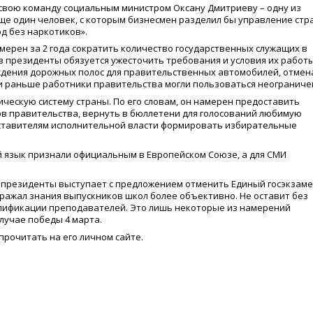
свою команду социальным министром Оксану Дмитриеву – одну из
ще один человек, с которым бизнесмен разделил бы управление стр
д без наркотиков».
мерен за 2 года сократить количество государственных служащих в
в президенты обязуется ужесточить требования и условия их работы
дения дорожных полос для правительственных автомобилей, отмен
ми раньше работники правительства могли пользоваться неограниче
ическую систему страны. По его словам, он намерен предоставить
в правительства, вернуть в бюллетени для голосований любимую
дставителям исполнительной власти формировать избирательные
й язык признали официальным в Европейском Союзе, а для СМИ
в президенты выступает с предложением отменить Единый госэкзаме
тражал знания выпускников школ более объективно. Не оставит без
лификации преподавателей. Это лишь некоторые из намерений
лучае победы 4 марта.
рочитать на его личном сайте.