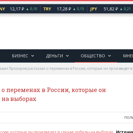
Y
12,17 ₽
TRY
17,28 ₽
JPY
51,82 ₽
▲ 0,10
▲ 0,15
▲ 0,21
БИЗНЕС
ДЕНЬГИ
ОБЩЕСТВО
МНЕ
хаил Прохоров рассказал о переменах в России, которые он произведет в
о переменах в России, которые он
 на выборах
ПОЛ
Источн