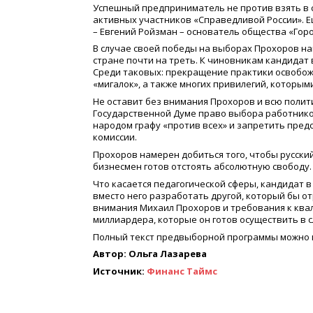
Успешный предприниматель не против взять в 
активных участников «Справедливой России». Е
– Евгений Ройзман – основатель общества «Горо
В случае своей победы на выборах Прохоров на
стране почти на треть. К чиновникам кандидат 
Среди таковых: прекращение практики освобож
«мигалок», а также многих привилегий, которы
Не оставит без внимания Прохоров и всю полит
Государственной Думе право выбора работнико
народом графу «против всех» и запретить пре
комиссии.
Прохоров намерен добиться того, чтобы русски
бизнесмен готов отстоять абсолютную свободу.
Что касается педагогической сферы, кандидат 
вместо него разработать другой, который бы о
внимания Михаил Прохоров и требования к ква
миллиардера, которые он готов осуществить в с
Полный текст предвыборной программы можно п
Автор: Ольга Лазарева
Источник:
Финанс Таймс