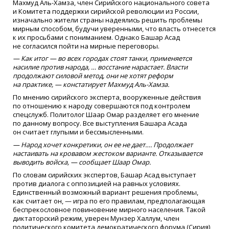
Махмуд Аль-Хамза, член Сирийского национального совета
и Комитета поддержки сирийской революции из России,
изначально жители страны надеялись решить проблемы
мирным способом, будучи уверенными, что власть отнесется
к их просьбами с пониманием. Однако Башар Асад
не согласился пойти на мирные переговоры.
— Как итог — во всех городах стоят танки, применяется
насилие против народа, … восстание нарастает. Власти
продолжают силовой метод, они не хотят реформ
на практике, — констатирует Махмуд Аль-Хамза.
По мнению сирийского эксперта, вооруженные действия
по отношению к народу совершаются под контролем
спецслужб. Политолог Шаар Омар разделяет его мнение
по данному вопросу. Все выступления Башара Асада
он считает глупыми и бессмысленными.
— Народ хочет конкретики, он ее не дает…. Продолжает
настаивать на кровавом жестоком варианте. Отказывается
выводить войска, — сообщает Шаар Омар.
По словам сирийских экспертов, Башар Асад выступает
против диалога с оппозицией на равных условиях.
Единственный возможный вариант решения проблемы,
как считает он, — игра по его правилам, предполагающая
беспрекословное повиновение мирного населения. Такой
диктаторский режим, уверен Мунзер Халлум, член
политического комитета демократического форума
(
Сирия) ,