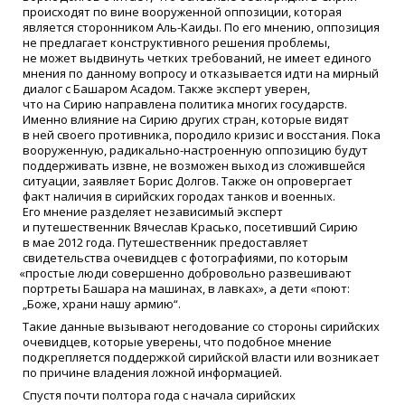
происходят по вине вооруженной оппозиции, которая
является сторонником Аль-Каиды. По его мнению, оппозиция
не предлагает конструктивного решения проблемы,
не может выдвинуть четких требований, не имеет единого
мнения по данному вопросу и отказывается идти на мирный
диалог с Башаром Асадом. Также эксперт уверен,
что на Сирию направлена политика многих государств.
Именно влияние на Сирию других стран, которые видят
в ней своего противника, породило кризис и восстания. Пока
вооруженную, радикально-настроенную оппозицию будут
поддерживать извне, не возможен выход из сложившейся
ситуации, заявляет Борис Долгов. Также он опровергает
факт наличия в сирийских городах танков и военных.
Его мнение разделяет независимый эксперт
и путешественник Вячеслав Красько, посетивший Сирию
в мае 2012 года. Путешественник предоставляет
свидетельства очевидцев с фотографиями, по которым
«
простые люди совершенно добровольно развешивают
портреты Башара на машинах, в лавках», а дети
«
поют:
„Боже, храни нашу армию“.
Такие данные вызывают негодование со стороны сирийских
очевидцев, которые уверены, что подобное мнение
подкрепляется поддержкой сирийской власти или возникает
по причине владения ложной информацией.
Спустя почти полтора года с начала сирийских