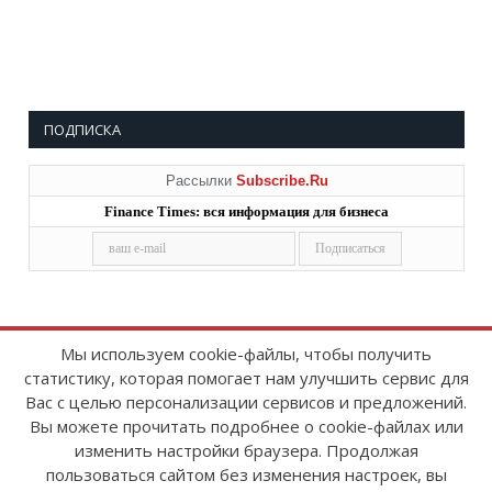
ПОДПИСКА
Рассылки
Subscribe.Ru
Finance Times: вся информация для бизнеса
Мы используем cookie-файлы, чтобы получить
статистику, которая помогает нам улучшить сервис для
Copyright © 2008-2026
FinanceTimes
Вас с целью персонализации сервисов и предложений.
Зарегистрировано в Роскомнадзоре
Вы можете прочитать подробнее о cookie-файлах или
Свидетельство о регистрации СМИ:
изменить настройки браузера. Продолжая
серия Эл № ФС77-86300 от 10 ноября 2023 г
пользоваться сайтом без изменения настроек, вы