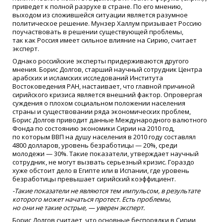
приведет к полной разрухе в стране. По его мнению,
выходом из сложившейся ситуации является разумное
политическое решение. Мунзер Халлум призывает Россию
поучаствовать в решении существующей проблемы,
так как Россия имеет сильное влияние на Сирию, считает
эксперт.
Однако российские эксперты придерживаются другого
мнения. Борис Долгов, старший научный сотрудник Центра
арабских и исламских исследований Института
Востоковедения РАН, настаивает, что главной причиной
сирийского кризиса является внешний фактор. Опровергая
суждения о плохом социальном положении населения
страны и существовании ряда экономических проблем,
Борис Долгов приводит данные Международного валютного
Фонда по состоянию экономики Сирии на 2010 год,
по которым ВВП на душу населения в 2010 году составлял
4800 долларов, уровень безработицы — 20%, среди
молодежи — 30%. Такие показатели, утверждает научный
сотрудник, не могут вызвать серьезный кризис. Гораздо
хуже обстоит дело в Египте или в Испании, где уровень
безработицы превышает сирийский коэффициент.
-Такие показатели не являются тем импульсом, в результате
которого может начаться протест. Есть проблемы,
но они не такие острые, — уверен эксперт.
Борис Долгов считает, что основные беспорядки в Сирии