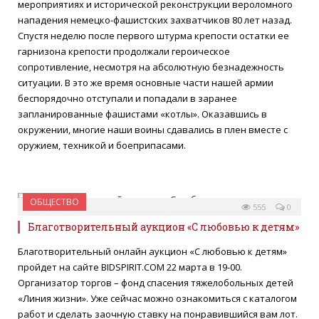
мероприятиях и исторической реконструкции вероломного
нападения немецко-фашистских захватчиков 80 лет назад.
Спустя неделю после первого штурма крепости остатки ее
гарнизона крепости продолжали героическое
сопротивление, несмотря на абсолютную безнадежность
ситуации. В это же время основные части нашей армии
беспорядочно отступали и попадали в заранее
запланированные фашистами «котлы». Оказавшись в
окружении, многие наши воины сдавались в плен вместе с
оружием, техникой и боеприпасами.
ОБЩЕСТВО
12 МАРТА 2021
555
0
Благотворительный аукцион «С любовью к детям»
Благотворительный онлайн аукцион «С любовью к детям»
пройдет на сайте BIDSPIRIT.COM 22 марта в 19-00.
Организатор торгов – фонд спасения тяжелобольных детей
«Линия жизни». Уже сейчас можно ознакомиться с каталогом
работ и сделать заочную ставку на понравившийся вам лот.