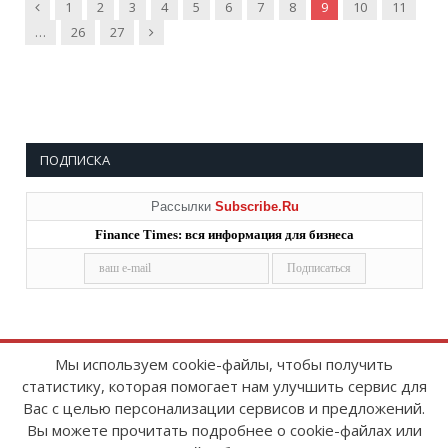
Предыдущие
1
2
3
4
5
6
7
8
9
10
11
Далее
…
26
27
ПОДПИСКА
Рассылки
Subscribe.Ru
Finance Times: вся информация для бизнеса
Мы используем cookie-файлы, чтобы получить
статистику, которая помогает нам улучшить сервис для
Copyright © 2008-2026
FinanceTimes
Вас с целью персонализации сервисов и предложений.
Зарегистрировано в Роскомнадзоре
Вы можете прочитать подробнее о cookie-файлах или
Свидетельство о регистрации СМИ: