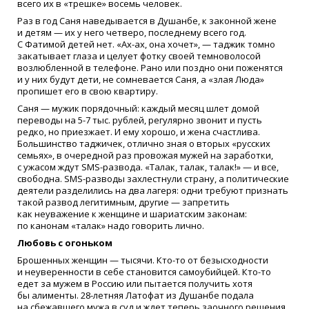
всего их в
«
трешке» восемь человек.
Раз в год Саня наведывается в Душанбе, к законной жене
и детям — их у него четверо, последнему всего год.
С Фатимой детей нет.
«
Ах-ах, она хочет», — таджик томно
закатывает глаза и целует фотку своей темноволосой
возлюбленной в телефоне. Рано или поздно они поженятся
и у них будут дети, не сомневается Саня, а
«
злая Люда»
пропишет его в свою квартиру.
Саня — мужик порядочный: каждый месяц шлет домой
переводы на 5-7 тыс. рублей, регулярно звонит и пусть
редко, но приезжает. И ему хорошо, и жена счастлива.
Большинство таджичек, отлично зная о вторых
«
русских
семьях», в очередной раз провожая мужей на заработки,
с ужасом ждут SMS-развода.
«
Талак, талак, талак!» — и все,
свободна. SMS-разводы захлестнули страну, а политические
деятели разделились на два лагеря: одни требуют признать
такой развод легитимным, другие — запретить
как неуважение к женщине и шариатским законам:
по канонам
«
талак» надо говорить лично.
Любовь с огоньком
Брошенных женщин — тысячи. Кто-то от безысходности
и неуверенности в себе становится самоубийцей. Кто-то
едет за мужем в Россию или пытается получить хотя
бы алименты. 28-летняя Латофат из Душанбе подала
на сбежавшего мужа в суд и ждет теперь заочного решения