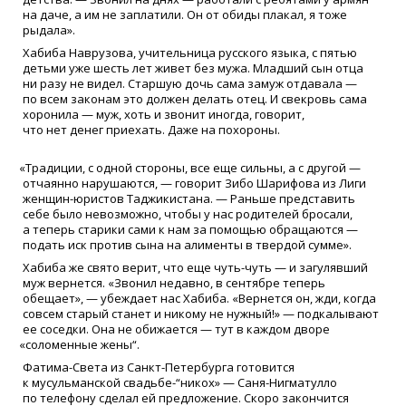
на даче, а им не заплатили. Он от обиды плакал, я тоже
рыдала».
Хабиба Наврузова, учительница русского языка, с пятью
детьми уже шесть лет живет без мужа. Младший сын отца
ни разу не видел. Старшую дочь сама замуж отдавала —
по всем законам это должен делать отец. И свекровь сама
хоронила — муж, хоть и звонит иногда, говорит,
что нет денег приехать. Даже на похороны.
«
Традиции, с одной стороны, все еще сильны, а с другой —
отчаянно нарушаются, — говорит Зибо Шарифова из Лиги
женщин-юристов Таджикистана. — Раньше представить
себе было невозможно, чтобы у нас родителей бросали,
а теперь старики сами к нам за помощью обращаются —
подать иск против сына на алименты в твердой сумме».
Хабиба же свято верит, что еще чуть-чуть — и загулявший
муж вернется.
«
Звонил недавно, в сентябре теперь
обещает», — убеждает нас Хабиба.
«
Вернется он, жди, когда
совсем старый станет и никому не нужный!» — подкалывают
ее соседки. Она не обижается — тут в каждом дворе
«
соломенные жены“.
Фатима-Света из Санкт-Петербурга готовится
к мусульманской свадьбе-“никох» — Саня-Нигматулло
по телефону сделал ей предложение. Скоро закончится