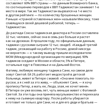
составляют 60% ВВП страны — по данным Всемирного банка,
по соотношению переводов к ВВП Таджикистан занимает 1-е
место в мире. Так же Таджикистан вырвался на 1-е место
в другом рейтинге — по количеству брошенных женщин.
Раньше
«
страной оставленных жен» называли Мексику, тоже
славящуюся своей дешевой рабсилой, теперь —
Таджикистан.
До распада Союза таджикская диаспора в России составляла
32 тыс. человек, сейчас она в семь раз больше и растет
как на дрожжах. В прошлом году, по официальным данным,
таджики с русскими сыграли 12 тыс. свадеб.
«
Каждый третий
таджик, уезжающий на работу в Россию, домой никогда
не вернется» — к такому выводу пришли исследователи
МОМ
(
Международной организации по миграции). 90%
таджиков оседают в Москве и области, 5% в Питере,
остальные едут в Поволжье и на Дальний Восток.
Фатиму, любимую женщину таджика Сани, на самом деле
зовут Светой. Ей 29, работает медсестрой в детской
больнице, живет в Питере с мамой.
«
Она мне помогать по-
русски, а я с ней за это живу, — объясняет Саня, — я хочу
прописку Питер, а мать ее, Люда, злая, не хочет меня».
В Питере он уже восемь лет, чуть меньше живет с Фатимой-
Светой. За эти годы она приняла мусульманство и переехала
к нему на съемную квартиру. После работы убирается
и готовит не только для Сани, но и для его дяди и братьев —