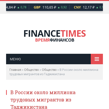
94,84 ₽
GBP
110,65 ₽
CNY
12,17 ₽
▲ 0,78
▲ 0,92
▲ 0,10
FINANCE
TIMES
ВРЕМЯ
ФИНАНСОВ
МЕНЮ
Главная
»
Общество
»
Общество
»
В России около миллиона
трудовых мигрантов из Таджикистана
В России около миллиона
трудовых мигрантов из
Таджикистана