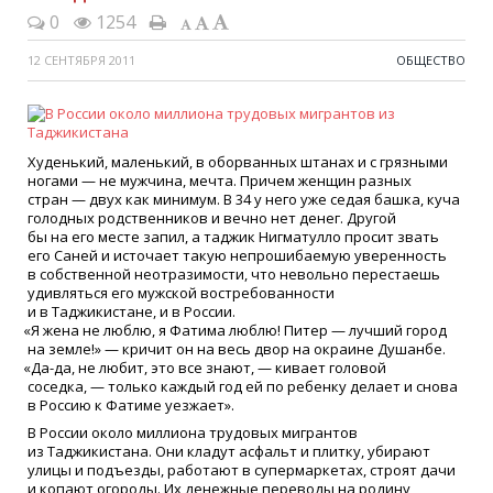
0
1254
12 СЕНТЯБРЯ 2011
ОБЩЕСТВО
Худенький, маленький, в оборванных штанах и с грязными
ногами — не мужчина, мечта. Причем женщин разных
стран — двух как минимум. В 34 у него уже седая башка, куча
голодных родственников и вечно нет денег. Другой
бы на его месте запил, а таджик Нигматулло просит звать
его Саней и источает такую непрошибаемую уверенность
в собственной неотразимости, что невольно перестаешь
удивляться его мужской востребованности
и в Таджикистане, и в России.
«
Я жена не люблю, я Фатима люблю! Питер — лучший город
на земле!» — кричит он на весь двор на окраине Душанбе.
«
Да-да, не любит, это все знают, — кивает головой
соседка, — только каждый год ей по ребенку делает и снова
в Россию к Фатиме уезжает».
В России около миллиона трудовых мигрантов
из Таджикистана. Они кладут асфальт и плитку, убирают
улицы и подъезды, работают в супермаркетах, строят дачи
и копают огороды. Их денежные переводы на родину