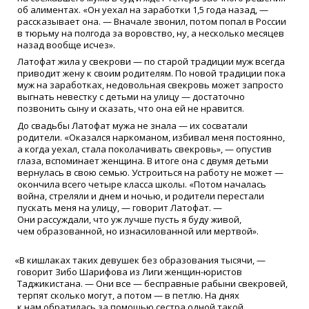
об алиментах.
«
Он уехал на заработки 1,5 года назад, —
рассказывает она. — Вначале звонил, потом попал в России
в тюрьму на полгода за воровство, ну, а несколько месяцев
назад вообще исчез».
Латофат жила у свекрови — по старой традиции муж всегда
приводит жену к своим родителям. По новой традиции пока
муж на заработках, недовольная свекровь может запросто
выгнать невестку с детьми на улицу — достаточно
позвонить сыну и сказать, что она ей не нравится.
До свадьбы Латофат мужа не знала — их сосватали
родители.
«
Оказался наркоманом, избивал меня постоянно,
а когда уехал, стала поколачивать свекровь», — опустив
глаза, вспоминает женщина. В итоге она с двумя детьми
вернулась в свою семью. Устроиться на работу не может —
окончила всего четыре класса школы.
«
Потом началась
война, стреляли и днем и ночью, и родители перестали
пускать меня на улицу, — говорит Латофат. —
Они рассуждали, что уж лучше пусть я буду живой,
чем образованной, но изнасилованной или мертвой».
«
В кишлаках таких девушек без образования тысячи, —
говорит Зибо Шарифова из Лиги женщин-юристов
Таджикистана. — Они все — бесправные рабыни свекровей,
терпят сколько могут, а потом — в петлю. На днях
к нам обратилась за помощью сестра одной такой