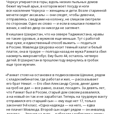
Чоркух упирается в горы, вдоль низких пыльных домов
бежит мутный арык, в котором моет посуду и ноги
все население Чоркуха — женщины и дети. Возле старинной
мечети сидят аксакалы — они следят, чтобы девочки,
отправляясь с ведрами на колонку, не слишком смотрели
по сторонам. Одно их слово — и если в кишлаке появится
жених, к ней во двор он никогда не заглянет.
В кишлаке Шахристан, что на севере Таджикистана, нравы
не такие суровые, а мужиков еще меньше. Тут с работой
еще хуже, и единственный способ выжить — податься
в Россию. Мавлюда Шкурова носит темный халат и белый
платок, она в трауре — полгода назад ее мужа Рахмата сбил
насмерть микроавтобус. Ему было 44, осталось четверо
детей. В Шахристан в прошлом году вернулись в гробах
еще трое мужчин.
«
Рахмат стоял на остановке в подмосковном Щекине, рядом
с хладокомбинатом, где работал и жил, — рассказывает
его брат Немат. — Его сбил Александр Сухов, денег даже
на гроб не дал — все равно, сказал, посадят». За девять лет,
что Рахмат был в России, старый дом совсем развалился,
а на новый он так и не заработал. Теперь на трудовую вахту
отправился его старший сын — ему еще нет 17, только
закончил 9-й класс.
«
Одна надежда — на него, — едва
не плачет Мовлюда. Второй сын ходит рядом — он инвалид
детства. — Звонил на днях — работали с ребятами у армян