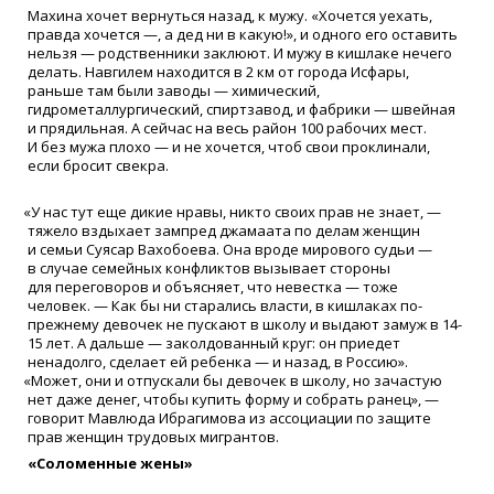
Махина хочет вернуться назад, к мужу.
«
Хочется уехать,
правда хочется —, а дед ни в какую!», и одного его оставить
нельзя — родственники заклюют. И мужу в кишлаке нечего
делать. Навгилем находится в 2 км от города Исфары,
раньше там были заводы — химический,
гидрометаллургический, спиртзавод, и фабрики — швейная
и прядильная. А сейчас на весь район 100 рабочих мест.
И без мужа плохо — и не хочется, чтоб свои проклинали,
если бросит свекра.
«
У нас тут еще дикие нравы, никто своих прав не знает, —
тяжело вздыхает зампред джамаата по делам женщин
и семьи Суясар Вахобоева. Она вроде мирового судьи —
в случае семейных конфликтов вызывает стороны
для переговоров и объясняет, что невестка — тоже
человек. — Как бы ни старались власти, в кишлаках по-
прежнему девочек не пускают в школу и выдают замуж в 14-
15 лет. А дальше — заколдованный круг: он приедет
ненадолго, сделает ей ребенка — и назад, в Россию».
«
Может, они и отпускали бы девочек в школу, но зачастую
нет даже денег, чтобы купить форму и собрать ранец», —
говорит Мавлюда Ибрагимова из ассоциации по защите
прав женщин трудовых мигрантов.
«
Соломенные жены»