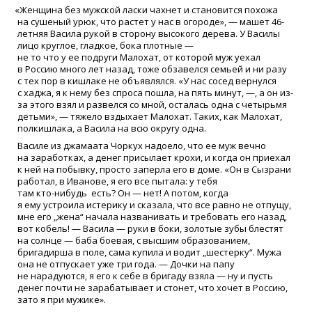
«
Женщина без мужской ласки чахнет и становится похожа
на сушеный урюк, что растет у нас в огороде», — машет 46-
летняя Васила рукой в сторону высокого дерева. У Василы
лицо круглое, гладкое, бока плотные —
не то что у ее подруги Малохат, от которой муж уехал
в Россию много лет назад, тоже обзавелся семьей и ни разу
с тех пор в кишлаке не объявлялся.
«
У нас сосед вернулся
с хаджа, я к нему без спроса пошла, на пять минут, —, а он из-
за этого взял и развелся со мной, осталась одна с четырьмя
детьми», — тяжело вздыхает Малохат. Таких, как Малохат,
полкишлака, а Васила на всю округу одна.
Василе из джамаата Чоркух надоело, что ее муж вечно
на заработках, а денег присылает крохи, и когда он приехал
к ней на побывку, просто заперла его в доме.
«
Он в Сызрани
работал, в Иванове, я его все пытала: у тебя
там
кто-нибудь
есть? Он — нет! А потом, когда
я ему устроила истерику и сказала, что все равно не отпущу,
мне его „жена“ начала названивать и требовать его назад,
вот кобель! — Васила — руки в боки, золотые зубы блестят
на солнце — баба боевая, с высшим образованием,
бригадирша в поле, сама купила и водит „шестерку“. Мужа
она не отпускает уже три года. — Дочки на папу
не нарадуются, я его к себе в бригаду взяла — ну и пусть
денег почти не зарабатывает и стонет, что хочет в Россию,
зато я при мужике».