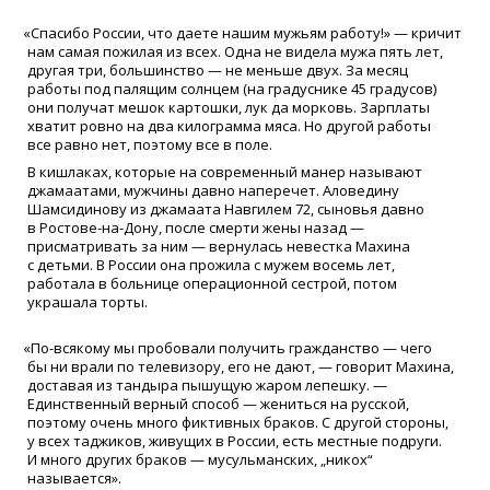
«
Спасибо России, что даете нашим мужьям работу!» — кричит
нам самая пожилая из всех. Одна не видела мужа пять лет,
другая три, большинство — не меньше двух. За месяц
работы под палящим солнцем
(
на градуснике 45 градусов)
они получат мешок картошки, лук да морковь. Зарплаты
хватит ровно на два килограмма мяса. Но другой работы
все равно нет, поэтому все в поле.
В кишлаках, которые на современный манер называют
джамаатами, мужчины давно наперечет. Аловедину
Шамсидинову из джамаата Навгилем 72, сыновья давно
в Ростове-на-Дону, после смерти жены назад —
присматривать за ним — вернулась невестка Махина
с детьми. В России она прожила с мужем восемь лет,
работала в больнице операционной сестрой, потом
украшала торты.
«
По-всякому мы пробовали получить гражданство — чего
бы ни врали по телевизору, его не дают, — говорит Махина,
доставая из тандыра пышущую жаром лепешку. —
Единственный верный способ — жениться на русской,
поэтому очень много фиктивных браков. С другой стороны,
у всех таджиков, живущих в России, есть местные подруги.
И много других браков — мусульманских, „никох“
называется».