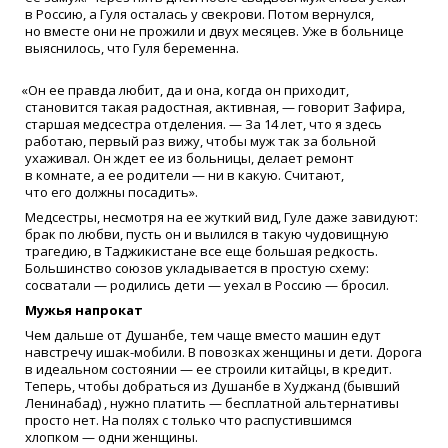
в Россию, а Гуля осталась у свекрови. Потом вернулся,
но вместе они не прожили и двух месяцев. Уже в больнице
выяснилось, что Гуля беременна.
«
Он ее правда любит, да и она, когда он приходит,
становится такая радостная, активная, — говорит Зафира,
старшая медсестра отделения. — За 14 лет, что я здесь
работаю, первый раз вижу, чтобы муж так за больной
ухаживал. Он ждет ее из больницы, делает ремонт
в комнате, а ее родители — ни в какую. Считают,
что его должны посадить».
Медсестры, несмотря на ее жуткий вид, Гуле даже завидуют:
брак по любви, пусть он и вылился в такую чудовищную
трагедию, в Таджикистане все еще большая редкость.
Большинство союзов укладывается в простую схему:
сосватали — родились дети — уехал в Россию — бросил.
Мужья напрокат
Чем дальше от Душанбе, тем чаще вместо машин едут
навстречу ишак-мобили. В повозках женщины и дети. Дорога
в идеальном состоянии — ее строили китайцы, в кредит.
Теперь, чтобы добраться из Душанбе в Худжанд
(
бывший
Ленинабад) , нужно платить — бесплатной альтернативы
просто нет. На полях с только что распустившимся
хлопком — одни женщины.