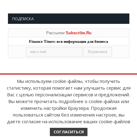
ПОДПИСКА
Рассылки
Subscribe.Ru
Finance Times: вся информация для бизнеса
Мы используем cookie-файлы, чтобы получить
статистику, которая помогает нам улучшить сервис для
Copyright © 2008-2026
FinanceTimes
Вас с целью персонализации сервисов и предложений.
Зарегистрировано в Роскомнадзоре
Вы можете прочитать подробнее о cookie-файлах или
Свидетельство о регистрации СМИ:
изменить настройки браузера. Продолжая
серия Эл № ФС77-86300 от 10 ноября 2023 г
пользоваться сайтом без изменения настроек, вы
даёте согласие на использование ваших cookie-файлов
СОГЛАСИТЬСЯ