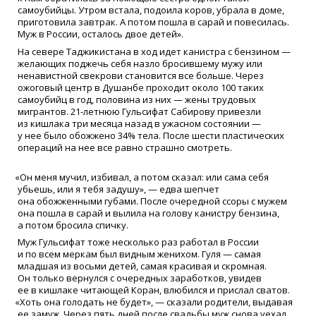
самоубийцы. Утром встала, подоила коров, убрала в доме,
приготовила завтрак. А потом пошла в сарай и повесилась.
Муж в России, осталось двое детей».
На севере Таджикистана в ход идет канистра с бензином —
желающих поджечь себя назло бросившему мужу или
ненавистной свекрови становится все больше. Через
ожоговый центр в Душанбе проходит около 100 таких
самоубийц в год, половина из них — жены трудовых
мигрантов. 21-летнюю Гульсифат Сабирову привезли
из кишлака три месяца назад в ужасном состоянии —
у нее было обожжено 34% тела. После шести пластических
операций на нее все равно страшно смотреть.
«
Он меня мучил, избивал, а потом сказал: или сама себя
убьешь, или я тебя задушу», — едва шепчет
она обожженными губами. После очередной ссоры с мужем
она пошла в сарай и вылила на голову канистру бензина,
а потом бросила спичку.
Муж Гульсифат тоже несколько раз работал в России
и по всем меркам был видным женихом. Гуля — самая
младшая из восьми детей, самая красивая и скромная.
Он только вернулся с очередных заработков, увидев
ее в кишлаке читающей Коран, влюбился и прислал сватов.
«
Хоть она голодать не будет», — сказали родители, выдавая
ее замуж. Через пять дней после свадьбы муж снова уехал