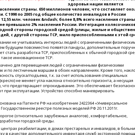
здоровья нации является
аселении страны. 650 миллионов человек, что составляет око
. С 1990 по 2005 год общее количество инвалидов в России
 12,55 млн. человек &ndash; более 8,8% всего населения страны
в не превышало 2% населения России. Интеграция колясочнико
 одной стороны городской средой
(
улицы, жилые и обществе
дей, с другой стороны ТСР, мало приспособленными к этой ср
вании не учитывались интересы людей с ограниченными физически
шем будущем повсеместно появятся пандусы, дополнительные поручн
ет стать разработка ТСР, приспособленных к обычной городской сре
 такое инновационное ТСР.
начено для перемещения людей с ограниченными физическими
ак и по лестничным маршам в обоих направлениях. Кроме того, накл
сность спуска/подъема, т.к. за счет использования специальных
(
кресло) не меняет угла наклона относительно горизонта, а несущая
ры, что предотвращает опрокидывание. Это обеспечивает безопасно
рт при эксплуатации. Устройство способно маневрировать
снована на Патенте РФ на изобретение 2422364
«
Универсальное
Государственном реестре полезных моделей РФ 20.11.2011г.
дорогое
(
относительно зарубежных аналогов) , комфортабельное,
доработки городской среды.
в центрах реабилитации, в домах престарелых и инвалидов, в больн
ку в качестве дополнительного инвентаря служб экстренной помощ