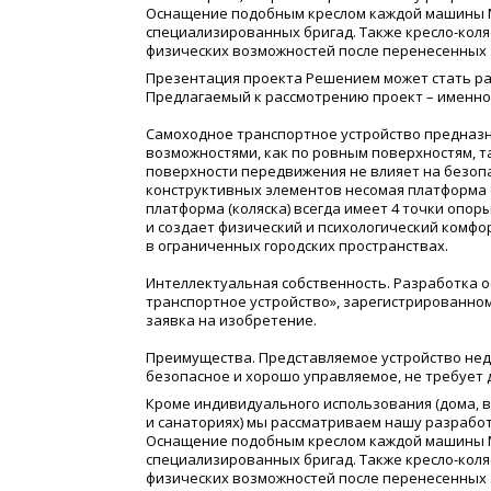
Оснащение подобным креслом каждой машины М
специализированных бригад. Также кресло-коля
физических возможностей после перенесенных 
Презентация проекта Решением может стать ра
Предлагаемый к рассмотрению проект – именно
Самоходное транспортное устройство предназ
возможностями, как по ровным поверхностям, т
поверхности передвижения не влияет на безопа
конструктивных элементов несомая платформа
платформа
(
коляска) всегда имеет 4 точки опо
и создает физический и психологический комфо
в ограниченных городских пространствах.
Интеллектуальная собственность. Разработка 
транспортное устройство», зарегистрированном 
заявка на изобретение.
Преимущества. Представляемое устройство не
безопасное и хорошо управляемое, не требует 
Кроме индивидуального использования
(
дома, 
и санаториях) мы рассматриваем нашу разработ
Оснащение подобным креслом каждой машины М
специализированных бригад. Также кресло-коля
физических возможностей после перенесенных 