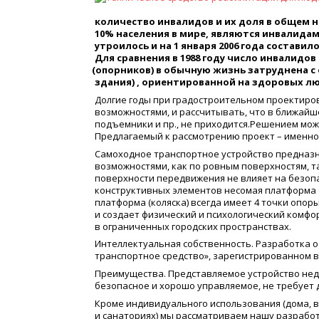
количество инвалидов и их доля в общем н
10% населения в мире, являются инвалидами
утроилось и на 1 января 2006 года составило
Для сравнения в 1988 году число инвалидо
(
опорников) в обычную жизнь затруднена с
здания) , ориентированной на здоровых лю
Долгие годы при градостроительном проектиро
возможностями, и рассчитывать, что в ближай
подъемники и пр., не приходится.Решением мож
Предлагаемый к рассмотрению проект – именно
Самоходное транспортное устройство предназ
возможностями, как по ровным поверхностям, т
поверхности передвижения не влияет на безопа
конструктивных элементов несомая платформа
платформа
(
коляска) всегда имеет 4 точки опо
и создает физический и психологический комфо
в ограниченных городских пространствах.
Интеллектуальная собственность. Разработка о
транспортное средство», зарегистрированном в 
Преимущества. Представляемое устройство не
безопасное и хорошо управляемое, не требует 
Кроме индивидуального использования
(
дома, 
и санаториях) мы рассматриваем нашу разработ