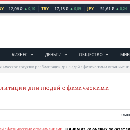
Y
12,06 ₽
TRY
17,13 ₽
JPY
51,61 ₽
▲ 0,10
▲ 0,09
▲ 0,24
БИЗНЕС
ДЕНЬГИ
ОБЩЕСТВО
МНЕ
хническое средство реабилитации для людей с физическими ограничен
илитации для людей с физическими
ОБЩ
Одним из ключевых показате