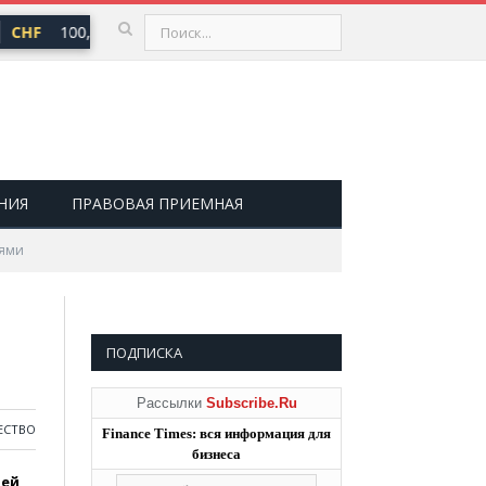
CHF
100,66 ₽
USD
81,41 ₽
EUR
94,06 ₽
▲ 0,73
▲ 0,48
▲ 0,
НИЯ
ПРАВОВАЯ ПРИЕМНАЯ
иями
ПОДПИСКА
Рассылки
Subscribe.Ru
ЕСТВО
Finance Times: вся информация для
бизнеса
лей