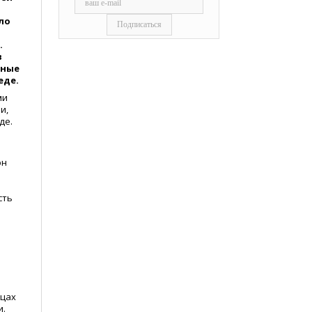
ло
.
в
нные
еде.
ми
и,
де.
он
сть
ицах
и.