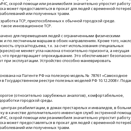
ЧС, скорой помощи или реанимобиля значительно упростит работу
ска может предоставляться в прокат для людей с временной потере
заболеваний или полученных травм.
зработка ТСР, приспособленных к обычной городской среде.
 такое инновационное ТСР.
начено для перемещения людей с ограниченными физическими
ак и по лестничным маршам в обоих направлениях. Кроме того, накл
сность спуска/подъема, т.к. за счет использования специальных
(
кресло) не меняет угла наклона относительно горизонта, а несущая
ры, что предотвращает опрокидывание. Это обеспечивает безопасно
рт при эксплуатации. Устройство способно маневрировать
основана на Патенте РФ на полезную модель № 78761
«
Самоходное
в Государственном реестре полезных моделей РФ 10.12.2008 г. Пода
дорогое
(
относительно зарубежных аналогов) , комфортабельное,
доработки городской среды.
в центрах реабилитации, в домах престарелых и инвалидов, в больн
ку в качестве дополнительного инвентаря служб экстренной помощ
ЧС, скорой помощи или реанимобиля значительно упростит работу
ска может предоставляться в прокат для людей с временной потере
заболеваний или полученных травм.