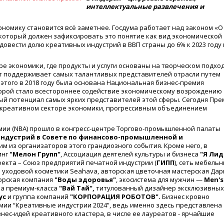
интеллектуальные развлечения и
номику становится всё заметнее. Госдума работает над законом «О
 который должен зафиксировать это понятие как вид экономической
довести долю креативных индустрий в ВВП страны до 6% к 2023 году
е экономики, где продукты и услуги основаны на творческом подход
ет поддерживает самых талантливых представителей отрасли путем
 этого в 2018 году была основана Национальная бизнес-премия
торой стало всестороннее содействие экономическому возрождению
ый потенциал самых ярких представителей этой сферы. Сегодня Пре
в креативном секторе экономики, прогрессивным объединением
мии (NBA) прошло в конгресс-центре Торгово-промышленной палаты
индустрий в Совете по финансово-промышленной и
им из организаторов этого грандиозного события. Кроме него, в
инг
"Мелон Групп"
, Ассоциация деятелей культуры и бизнеса
"Я Лид
екта – Союз предприятий печатной индустрии (
ГИПП
), сеть мебель
й уходовой косметики Seahava, авторская цветочная мастерская Дар
орская компания
"Воды здоровья"
, экосистема для мужчин —
Men's
спа премиум-класса
"Вай Тай",
титулованный дизайнер эксклюзивных
ус
и группа компаний
"КОРПОРАЦИЯ РОБОТОВ".
Бизнес кровно
ии “Креативные индустрии 2024”, ведь именно здесь представлена
нес-идей креативного кластера, в числе ее лауреатов - ярчайшие