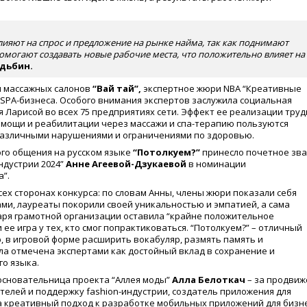
ияют на спрос и предложение на рынке найма, так как поднимают
омогают создавать новые рабочие места, что положительно влияет на
дьбин.
и массажных салонов
“Вай тай”,
экспертное жюри NBA “Креативные
SPA-бизнеса. Особого внимания экспертов заслужила социальная
 Ларисой во всех 75 предприятиях сети. Эффект ее реализации труд
омощи и реабилитации через массажи и спа-терапию пользуются
различными нарушениями и ограничениями по здоровью.
ого общения на русском языке
“Потолкуем?”
принесло почетное зв
ндустрии 2024”
Анне Агеевой-Дзукаевой
в номинации
”.
ех сторонах конкурса: по словам Анны, члены жюри показали себя
и, лауреаты покорили своей уникальностью и эмпатией, а сама
ря грамотной организации оставила “крайне положительное
ее игра у тех, кто смог попрактиковаться. “Потолкуем?” – отличный
, в игровой форме расширить вокабуляр, размять память и
ла отмечена экспертами как достойный вклад в сохранение и
о языка.
 основательница проекта “Аллея моды”
Алла Белоткач
– за продвиж
елей и поддержку fashion-индустрии, создатель приложения для
а креативный подход к разработке мобильных приложений для бизн