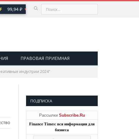
99,94 ₽
USD
80,93 ₽
EUR
93,19 ₽
G
▼ 0,20
▼ 0,20
▼ 0,39
НИЯ
ПРАВОВАЯ ПРИЕМНАЯ
реативные индустрии 2024"
ПОДПИСКА
Рассылки
Subscribe.Ru
ЕСТВО
Finance Times: вся информация для
бизнеса