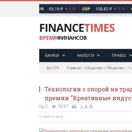
0,93 ₽
EUR
93,19 ₽
GBP
108,83 ₽
CN
▼ 0,20
▼ 0,39
▼ 0,19
FINANCE
TIMES
ВРЕМЯ
ФИНАНСОВ
БАНКИ
НАЛОГИ
ПРАВО
ВЫ ТУТ:
Главная
»
Общество
»
Общество
»
Те
Технологии с опорой на тра
премии "Креативные индус
0
7637
07 МАРТА 2024