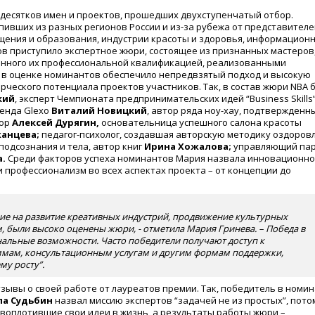
 десятков имен и проектов, прошедших двухступенчатый отбор.
пивших из разных регионов России и из-за рубежа от представителе
ещения и образования, индустрии красоты и здоровья, информацион
тов приступило экспертное жюри, состоящее из признанных мастеров
енного их профессиональной квалификацией, реализованными
е в оценке номинантов обеспечило непредвзятый подход и высокую
рческого потенциала проектов участников. Так, в состав жюри NBA 
кий
, эксперт Чемпионата предпринимательских идей “Business Skills”
енда Glexo
Виталий Новицкий
, автор ряда ноу-хау, подтвержденн
тор
Алексей Дурягин,
основательница успешного салона красоты
жанцева;
педагог-психолог, создавшая авторскую методику оздоров
одсознания и тела, автор книг
Ирина Хожалова;
управляющий па
.
Среди факторов успеха номинантов Мария назвала инновационно
и профессионализм во всех аспектах проекта – от концепции до
ие на развитие креативных индустрий, продвижение культурных
 были высоко оценены жюри, - отметила Мария Гринева. – Победа в
альные возможности. Часто победители получают доступ к
мам, консультационным услугам и другим формам поддержки,
му росту”.
зывы о своей работе от лауреатов премии. Так, победитель в номи
а Судьбин
назвал миссию экспертов “задачей не из простых”, пото
 воплотившие свои идеи в жизнь, а результаты работы жюри –