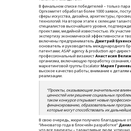
В финальном списке победителей – только пара
Оргкомитет обработал более 1000 заявок, посту
сферы искусства, дизайна, архитектуры, просв
технологий. На втором этапе к селекции талан
специалистов высочайшего уровня, подтвержд
проектами, медийной известностью. Их участи
экспертизу экономической эффективности и тво
включены предприниматель
Дмитрий Бухенс
основатель и руководитель международного бр
патентами; ASAP agency & production арт-дирек
профессиональный визажист
Анастасия Вели
организма, включающую проработку сознания, п
маркетинговой группы Escalator
Мария Гринева
высокое качество работы, внимание к деталям 
реализации.
“Проекты, оказывающие значительное влиян
ценностей или решение социальных проблем,
таком конкурсе открывает новые профессион
финансированию, образовательным програм
которые могут способствовать их дальнейше
В свою очередь, жюри получило благодарные от
“Инноватор года в блокчейн разработке”
Данил
что все лауреаты – талантливые люди, успешно