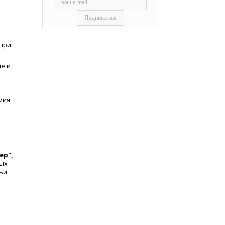
 при
е и
мия
ер",
ных
ьи