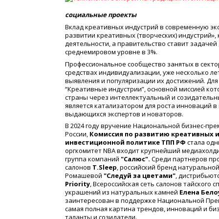
социальные проекты
Вклад креативных индустрий в современную эко
развитии креативных (творческих) индустрий»,
деятельности, а правительство ставит задачей 
среднемировом уровне в 3%.
Профессиональное сообщество занятых в сектор
средствах индивидуализации, уже несколько л
выявления и популяризации их достижений. Для
“Креативные индустрии”, основной миссией ко
страны через интеллектуальный и созидательн
является катализатором для роста инноваций 
выдающихся экспертов и новаторов.
В 2024 году вручение Национальной бизнес-пре
России,
Комиссия по развитию креативных 
инвестиционной политике ТПП РФ
стала одн
оргкомитет NBA входит крупнейший медиахолд
группа компаний
"Салюс".
Среди партнеров про
салонов
T.Sleep
, российский бренд натурально
Ромашевой
"Следуй за цветами"
, дистрибьют
Priority
, Всероссийская сеть салонов тайского 
украшений из натуральных камней
Елена Бело
заинтересован в поддержке Национальной Прем
самая полная картина трендов, инноваций и биз
таланты и созидатели.