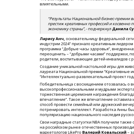
влиятельными.
“Результаты Национальной бизнес-премии вл
престиж креативных профессий и косвенно п
экономику страны”,
- подчеркнул
Данила Су
Ларису Анч,
основательницу федеральной сет
индустрии 2024” признало креативным лидером 
программа “Добрые часы здоровья”, внедренная
переоценить – “добрыми часами” поддержки, п
родители, воспитывающие детей-инвалидов с 
Создание уникальной настольной игры для жив
лауреата Национальной премии “Креативные и
“Интеллектуально-развлекательный проект года
Победительница с восхищением отозвалась о вс
высокопрофессиональными и мудрыми экспертам
торжественная церемония награждения благода
впечатление”. Такое же впечатление оставила и 
способ провести семейный или дружеский вечер
потренировать интеллект. Разработка Анны бы
популяризацию национального наследия русског
Свои наградные статуэтки NBA получили также
на российском рынке отечественных производит
маркетологов LikePro
Валерий Ковальский
– з