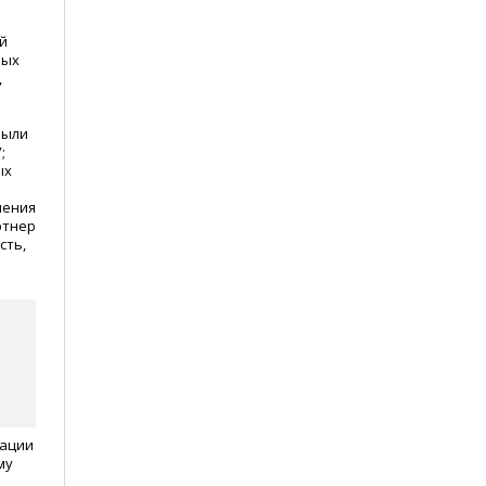
й
ных
,
были
;
ых
ления
ртнер
сть,
нации
му