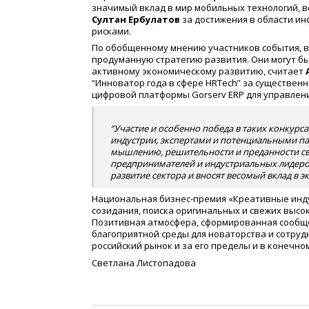
значимый вклад в мир мобильных технологий, 
Султан Ербулатов
за достижения в области и
рисками.
По обобщенному мнению участников события, в
продуманную стратегию развития. Они могут бы
активному экономическому развитию, считает
“Инноватор года в сфере HRTech” за существенны
цифровой платформы Gorserv ERP для управлен
“Участие и особенно победа в таких конкурс
индустрии, экспертами и потенциальными п
мышлению, решительности и преданности сво
предпринимателей и индустриальных лидеров
развитие сектора и вносят весомый вклад в 
Национальная бизнес-премия «Креативные индус
созидания, поиска оригинальных и свежих выс
Позитивная атмосфера, сформированная сообще
благоприятной среды для новаторства и сотруд
российский рынок и за его пределы и в конечн
Светлана Листопадова