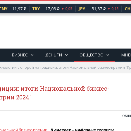
Y
11,97 ₽
TRY
17,03 ₽
JPY
51,37 ₽
CHF
▼ 0,05
▼ 0,15
БИЗНЕС
ДЕНЬГИ
ОБЩЕСТВО
МНЕ
хнологии с опорой на традиции: итоги Национальной бизнес-премии "К
диции: итоги Национальной бизнес-
трии 2024"
ОБЩ
В лидерах – цифровые сервисы,