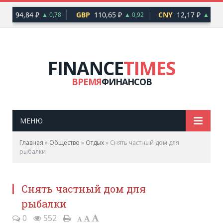
UR
94,84 ₽
GBP
110,65 ₽
CNY
12,17 ₽
▲ 0,78
▲ 0,92
▲ 0,10
FINANCE
TIMES
ВРЕМЯ
ФИНАНСОВ
МЕНЮ
Главная
»
Общество
»
Отдых
»
Снять частный дом для
рыбалки
Снять частный дом для
рыбалки
0
552