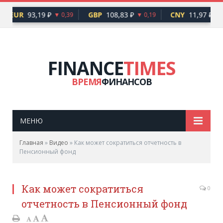
EUR
93,19 ₽
GBP
108,83 ₽
CNY
11,97 ₽
▼ 0,39
▼ 0,19
FINANCE
TIMES
ВРЕМЯ
ФИНАНСОВ
МЕНЮ
Главная
»
Видео
»
Как может сократиться отчетность в
Пенсионный фонд
Как может сократиться
0
отчетность в Пенсионный фонд