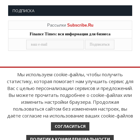
ПОДПИСКА
Рассылки
Subscribe.Ru
Finance Times: вся информация для бизнеса
Мы используем cookie-файлы, чтобы получить
статистику, которая помогает нам улучшить сервис для
Copyright © 2008-2026
FinanceTimes
Вас с целью персонализации сервисов и предложений.
Зарегистрировано в Роскомнадзоре
Вы можете прочитать подробнее о cookie-файлах или
Свидетельство о регистрации СМИ:
изменить настройки браузера. Продолжая
серия Эл № ФС77-86300 от 10 ноября 2023 г
пользоваться сайтом без изменения настроек, вы
даёте согласие на использование ваших cookie-файлов
СОГЛАСИТЬСЯ
ПОЛИТИКА КОНФИДЕНЦИАЛЬНОСТИ