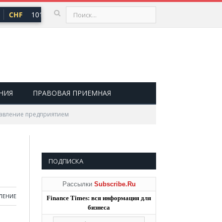
CHF
101,30 ₽
USD
82,17 ₽
EUR
94,84 ₽
▲ 0,64
▲ 0,76
▲ 
НИЯ
ПРАВОВАЯ ПРИЕМНАЯ
авление предприятием
ПОДПИСКА
Рассылки
Subscribe.Ru
ЛЕНИЕ
Finance Times: вся информация для
бизнеса