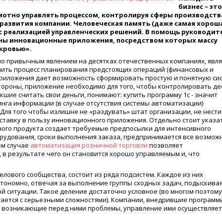
бизнес – это
амотно управлять процессом, контролируя сферы производств
развития компании. Человеческая память (даже самая хорош
е с реализацией управленческих решений. В помощь руководи
ны инновационные приложения, посредством которых массу
кровью».
ало привычным явлением на десятках отечественных компаниях, явля
чить процесс планирования предстоящих операций (финансовых и
риложения дает возможность сформировать простую и понятную си
стороны, приложение необходимо для того, чтобы контролировать де
шие считать свои деньги, понимают: купить программу 1с - значит
нга информации (в случае отсутствия системы автоматизации)
Для того чтобы излишне не «раздувать» штат организации, не нести
ставку в пользу инновационного приложения. Отдельно стоит указа
ного продукта создает требуемые предпосылки для интенсивного
орудования, сроки выполнения заказа, предпринимается все возмож
ем случае
автоматизация розничной торговли
позволяет
в результате чего он становится хорошо управляемым и, что
лового сообщества, состоит из ряда подсистем. Каждое из них
тономно, отвечая за выполнение группы сходных задач, подыскива
й ситуации. Такое деление достаточно условное (во многом поэтому
гается с серьезными сложностями). Компании, внедрившие программ
 возникающие перед ними проблемы, управление ими осуществляет