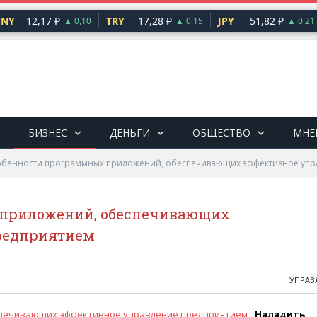
NY
12,17 ₽
TRY
17,28 ₽
JPY
51,82 ₽
▲ 0,10
▲ 0,15
▲ 0,21
БИЗНЕС
ДЕНЬГИ
ОБЩЕСТВО
МНЕ
бенности программных приложений, обеспечивающих эффективное упр
 приложений, обеспечивающих
редприятием
УПРАВ
Наладить