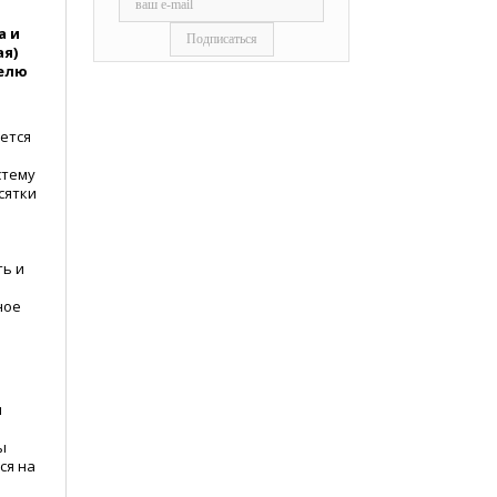
а и
ая)
телю
ется
стему
сятки
ть и
ное
я
ы
ся на