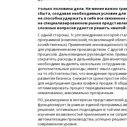
только половина дела. Не менее важно гр
сбыта, создавая необходимые условия для 
не способна удержать в себе все связанно
на специализированном рынке представле
сложных вопросов удается решить «малой 
С одной стороны, 1с упп внедрение которой ст
программой (комплексной), позволяющей облег
хозяйственных). Применение инновационного п
для управления всем производством. С другой 
процессов. Дальновидные руководители, привык
сократить расходы в дельнейшем. Для монитори
необходимо выделять нескольких сотрудников. 
дополнительные расходы, имеет смысл сделать 
на то обстоятельство, что внедрение программ
развития бизнеса. Снижается сроки простоя об
для недопущения срыва графика продаж. В общ
оптимизировать процесс передвижения товара, 
немаловажно, максимально прозрачным.
ПО, реализуемое в интересах представителей де
функционирует (в рамках единой программы) ав
решение, оптимально подходящее в той или ино
изучение возможностей приложения и не сопря
автоматизации производства, успешно решают
современном уровне.