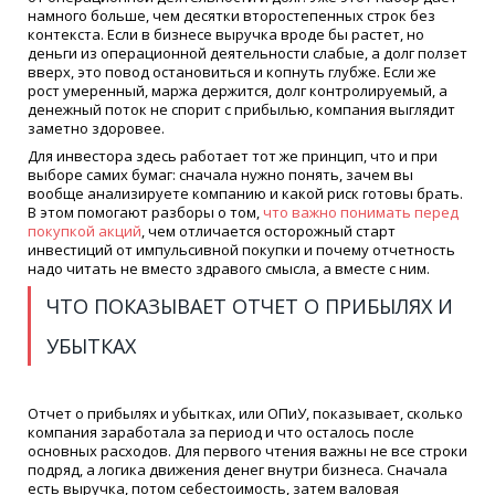
намного больше, чем десятки второстепенных строк без
контекста. Если в бизнесе выручка вроде бы растет, но
деньги из операционной деятельности слабые, а долг ползет
вверх, это повод остановиться и копнуть глубже. Если же
рост умеренный, маржа держится, долг контролируемый, а
денежный поток не спорит с прибылью, компания выглядит
заметно здоровее.
Для инвестора здесь работает тот же принцип, что и при
выборе самих бумаг: сначала нужно понять, зачем вы
вообще анализируете компанию и какой риск готовы брать.
В этом помогают разборы о том,
что важно понимать перед
покупкой акций
, чем отличается осторожный старт
инвестиций от импульсивной покупки и почему отчетность
надо читать не вместо здравого смысла, а вместе с ним.
ЧТО ПОКАЗЫВАЕТ ОТЧЕТ О ПРИБЫЛЯХ И
УБЫТКАХ
Отчет о прибылях и убытках, или ОПиУ, показывает, сколько
компания заработала за период и что осталось после
основных расходов. Для первого чтения важны не все строки
подряд, а логика движения денег внутри бизнеса. Сначала
есть выручка, потом себестоимость, затем валовая