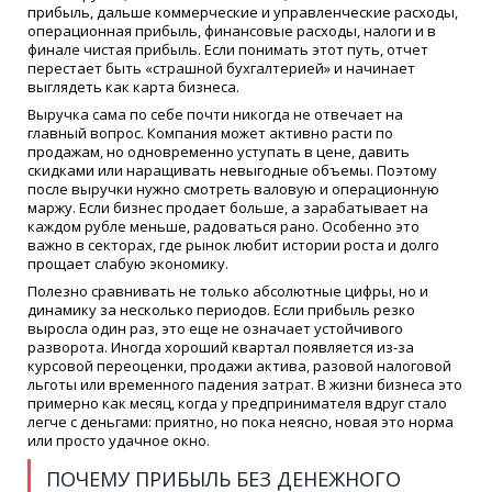
прибыль, дальше коммерческие и управленческие расходы,
операционная прибыль, финансовые расходы, налоги и в
финале чистая прибыль. Если понимать этот путь, отчет
перестает быть «страшной бухгалтерией» и начинает
выглядеть как карта бизнеса.
Выручка сама по себе почти никогда не отвечает на
главный вопрос. Компания может активно расти по
продажам, но одновременно уступать в цене, давить
скидками или наращивать невыгодные объемы. Поэтому
после выручки нужно смотреть валовую и операционную
маржу. Если бизнес продает больше, а зарабатывает на
каждом рубле меньше, радоваться рано. Особенно это
важно в секторах, где рынок любит истории роста и долго
прощает слабую экономику.
Полезно сравнивать не только абсолютные цифры, но и
динамику за несколько периодов. Если прибыль резко
выросла один раз, это еще не означает устойчивого
разворота. Иногда хороший квартал появляется из-за
курсовой переоценки, продажи актива, разовой налоговой
льготы или временного падения затрат. В жизни бизнеса это
примерно как месяц, когда у предпринимателя вдруг стало
легче с деньгами: приятно, но пока неясно, новая это норма
или просто удачное окно.
ПОЧЕМУ ПРИБЫЛЬ БЕЗ ДЕНЕЖНОГО