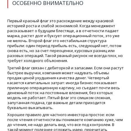
ОСОБЕННО ВНИМАТЕЛЬНО
Первый красный флаг это расхождение между красивой
историей роста и слабой экономикой. Когда менеджмент
рассказывает о будущем блестяще, а в отчетности падает
маржа, растет долг и буксует операционный поток, это уже
не мелочь. Второй флаг это нестабильная структура
прибыли: один период прибыль есть, следующий нет, потом
снова есть, но за счет переоценки, курсовых разниц или
разовых операций. Такой рваный рисунок не всегда плох, но
требует холодного объяснения.
Третий флаг связан с дебиторкой и запасами. Если они растут
быстрее выручки, компания может надувать объемы
продаж ценой ухудшения качества денег. Четвертый
касается капитальных затрат: иногда бизнес показывает
приличную операционную картину, но съедает почти весь
денежный поток на постоянные вложения, без которых
модель не работает. Пятый флаг это слишком сложная,
запутанная подача, где важные детали приходится
буквально выкапывать.
Хорошее правило для частного инвестора простое: если
после чтения отчетности вы понимаете компанию хуже, чем
до чтения, не надо делать вид, что все под контролем. В
такой момент полезнее отложить идею, перечитать