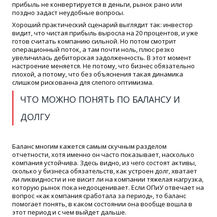
прибыль не конвертируется в деньги, рынок рано или
поздно задаст неудобные вопросы.
Хороший практический сценарий выглядит так: инвестор
видит, что чистая прибыль выросла на 20 процентов, и уже
готов считать компанию сильной. Но потом смотрит
операционный поток, а там почти ноль, плюс резко
увеличилась дебиторская задолженность. В этот момент
настроение меняется. Не потому, что бизнес обязательно
плохой, а потому, что без объяснения такая динамика
слишком рискованна для слепого оптимизма.
ЧТО МОЖНО ПОНЯТЬ ПО БАЛАНСУ И
ДОЛГУ
Баланс многим кажется самым скучным разделом
отчетности, хотя именно он часто показывает, насколько
компания устойчива. Здесь видно, из чего состоят активы,
сколько у бизнеса обязательств, как устроен долг, хватает
ли ликвидности и не висит ли на компании тяжелая нагрузка,
которую рынок пока недооценивает. Если ОПиУ отвечает на
вопрос «как компания сработала за период», то баланс
помогает понять, в каком состоянии она вообще вошла в
этот период и с чем выйдет дальше.