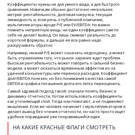
Коэффициенты нужны не для умного вида, а для быстрого
сравнения. Новичкам обычно достаточно нескольких
метрик: рентабельность, долговая нагрузка, текущая
ликвидность и, если речь о публичной компании,
мультипликаторы вроде P/E или EV/EBITDA. Но важно
помнить неприятную вещь: ни один коэффициент сам по
себе не делает вывод. Он лишь сжимает реальность до
короткой формулы, а дальше ее все равно надо
раскручивать обратно.
Например, низкий P/E может означать недооценку, а может
быть отражением того, что рынок заранее ждет проблем.
Высокая рентабельность может говорить о сильной бизнес-
модели, а может оказаться временным эффектом из-за
удачной конъюнктуры или переноса расходов. Коэффициент
долг/EBITDA полезен, но без понимания качества самой
EBITDA и графика погашения долга его легко переоценить.
Самый здравый подход такой: сначала понять бизнес и
динамику отчетности, потом использовать коэффициенты
как уточняющий слой. Тогда они помогают, а не подменяют
мышление. Если же человек начинает с мультипликаторов и
делает вывод без чтения отчетности, он часто просто ищет
удобное оправдание уже понравившейся идее.
НА КАКИЕ КРАСНЫЕ ФЛАГИ СМОТРЕТЬ