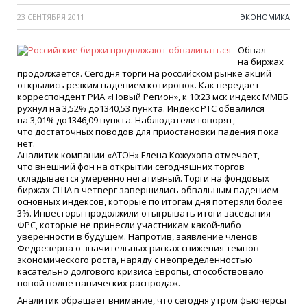
23 СЕНТЯБРЯ 2011
ЭКОНОМИКА
Обвал
на биржах
продолжается. Сегодня торги на российском рынке акций
открылись резким падением котировок. Как передает
корреспондент РИА
«
Новый Регион», к 10:23 мск индекс ММВБ
рухнул на 3,52% до1340,53 пункта. Индекс РТС обвалился
на 3,01% до1346,09 пункта. Наблюдатели говорят,
что достаточных поводов для приостановки падения пока
нет.
Аналитик компании
«
АТОН» Елена Кожухова отмечает,
что внешний фон на открытии сегодняшних торгов
складывается умеренно негативный. Торги на фондовых
биржах США в четверг завершились обвальным падением
основных индексов, которые по итогам дня потеряли более
3%. Инвесторы продолжили отыгрывать итоги заседания
ФРС, которые не принесли участникам какой-либо
уверенности в будущем. Напротив, заявление членов
Федрезерва о значительных рисках снижения темпов
экономического роста, наряду с неопределенностью
касательно долгового кризиса Европы, способствовало
новой волне панических распродаж.
Аналитик обращает внимание, что сегодня утром фьючерсы