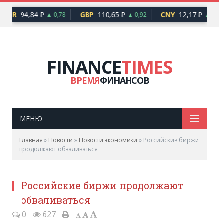
EUR
94,84 ₽
GBP
110,65 ₽
CNY
12,17 ₽
▲ 0,78
▲ 0,92
▲ 0,1
FINANCE
TIMES
ВРЕМЯ
ФИНАНСОВ
МЕНЮ
Главная
»
Новости
»
Новости экономики
»
Российские биржи
продолжают обваливаться
Российские биржи продолжают
обваливаться
0
627