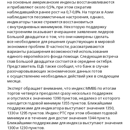
на основные американские индексы восстанавливаются
и прибавляют около 0,5%, при этом сократив
наблюдавшийся ранее рост на 0,7-0,8%. На торгах в Азии
наблюдаются пессимистичные настроения, однако,
индикаторы также стремятся восстановиться
с внутридневных минимумов. Некоторую поддержку
настроениям оказывает вчерашнее заявление лидеров
Большой двадцатки о том, что они намерены сделать
все необходимое для решения существующих в мировой
экономике проблем. В частности, рассматриваются
варианты расширения возможностей использования
единого европейского фонда помощи. Следующая встреча
глав Большой двадцатки состоится в середине октября.
Представитель ЕЦБ также сообщил, что банк в случае
разочаровывающих экономических данных готов
к осуществлению необходимых действий уже в следующем
месяце.
Эксперт обращает внимание, что индекс ММВБ по итогам
торгов четверга преодолел сразу несколько поддержек
и опустился к значению 1390 пунктов, недалеко от которого
находится годовой минимум 1355 пунктов. Ближайшими
поддержками для индикатора выступают значения 1350,
1330 и 1295 пунктов. Индекс РТС при этом обновил годовой
минимум и в течение дня достиг значения 1344 пункта.
Ближайшими поддержками для индекса выступают значения
1300 и 1230 пунктов.