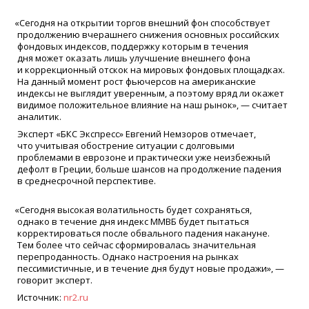
«
Сегодня на открытии торгов внешний фон способствует
продолжению вчерашнего снижения основных российских
фондовых индексов, поддержку которым в течения
дня может оказать лишь улучшение внешнего фона
и коррекционный отскок на мировых фондовых площадках.
На данный момент рост фьючерсов на американские
индексы не выглядит уверенным, а поэтому вряд ли окажет
видимое положительное влияние на наш рынок», — считает
аналитик.
Эксперт
«
БКС Экспресс» Евгений Немзоров отмечает,
что учитывая обострение ситуации с долговыми
проблемами в еврозоне и практически уже неизбежный
дефолт в Греции, больше шансов на продолжение падения
в среднесрочной перспективе.
«
Сегодня высокая волатильность будет сохраняться,
однако в течение дня индекс ММВБ будет пытаться
корректироваться после обвального падения накануне.
Тем более что сейчас сформировалась значительная
перепроданность. Однако настроения на рынках
пессимистичные, и в течение дня будут новые продажи», —
говорит эксперт.
Источник:
nr2.ru