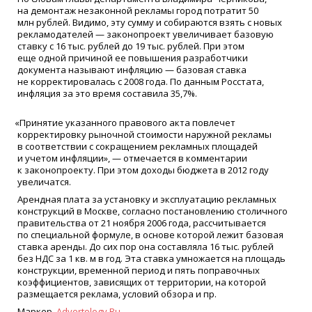
на демонтаж незаконной рекламы город потратит 50
млн рублей. Видимо, эту сумму и собираются взять с новых
рекламодателей — законопроект увеличивает базовую
ставку с 16 тыс. рублей до 19 тыс. рублей. При этом
еще одной причиной ее повышения разработчики
документа называют инфляцию — базовая ставка
не корректировалась с 2008 года. По данным Росстата,
инфляция за это время составила 35,7%.
«
Принятие указанного правового акта повлечет
корректировку рыночной стоимости наружной рекламы
в соответствии с сокращением рекламных площадей
и учетом инфляции», — отмечается в комментарии
к законопроекту. При этом доходы бюджета в 2012 году
увеличатся.
Арендная плата за установку и эксплуатацию рекламных
конструкций в Москве, согласно постановлению столичного
правительства от 21 ноября 2006 года, рассчитывается
по специальной формуле, в основе которой лежит базовая
ставка аренды. До сих пор она составляла 16 тыс. рублей
без НДС за 1 кв. м в год. Эта ставка умножается на площадь
конструкции, временной период и пять поправочных
коэффициентов, зависящих от территории, на которой
размещается реклама, условий обзора и пр.
Маркер,
Advertology.Ru