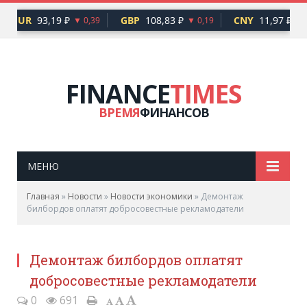
EUR
93,19 ₽
GBP
108,83 ₽
CNY
11,97 ₽
▼ 0,39
▼ 0,19
FINANCE
TIMES
ВРЕМЯ
ФИНАНСОВ
МЕНЮ
Главная
»
Новости
»
Новости экономики
»
Демонтаж
билбордов оплатят добросовестные рекламодатели
Демонтаж билбордов оплатят
добросовестные рекламодатели
0
691