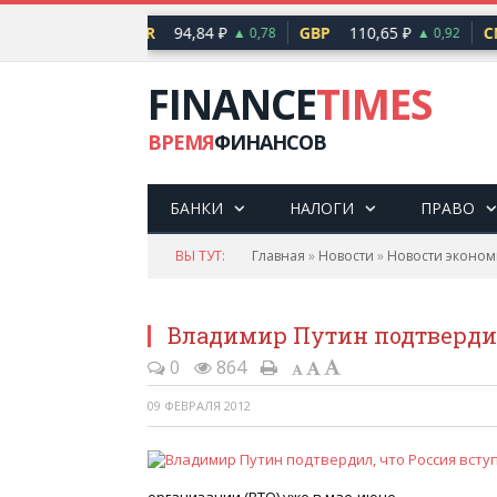
2,17 ₽
EUR
94,84 ₽
GBP
110,65 ₽
CN
▲ 0,76
▲ 0,78
▲ 0,92
FINANCE
TIMES
ВРЕМЯ
ФИНАНСОВ
БАНКИ
НАЛОГИ
ПРАВО
ВЫ ТУТ:
Главная
»
Новости
»
Новости эконом
Владимир Путин подтвердил
0
864
09 ФЕВРАЛЯ 2012