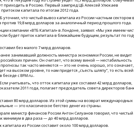
, что в текущем году из страны уйдет 10,5 млрд долларов. Озвучива
ут приходить в Россию. Первый зампред ЦБ Алексей Улюкаев
притоком капитала по итогам 2012 года.
Б уточнил, что чистый вывоз капитала из России частным сектором в
ов против 19,8 млрд долларов за аналогичный период прошлого года.
енции компании
«
ВТБ Капитал» в Лондоне, заявил:
«
Мы уже имеем чис
если будет приток капитала в ближайшем будущем, результат по год
оставил без малого 7 млрд долларов.
ранее занимавший должность министра экономики России, не видит
 российских причин. Он считает, что всему виной — нестабильность
о прогнозы так часто меняются — это не очень хорошо, это означает,
дет на высоком уровне, то нам придется „съесть шляпу“, то есть всей
 беседе с BFM.ru..
Если учитывать, что отток капитала уже составил 42 млрд долларов,
оказатели 2011 года, полагает председатель совета директоров бан
составил 80 млрд долларов. Из этой суммы на возврат международных
альные — это классическое бегство денег из страны.
врале министр финансов России Антон Силуанов говорил, что чистый
как минимум в два раза — до 40 млрд долларов.
к капитала из России составит около 100 млрд долларов.