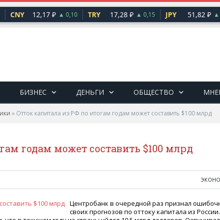
CNY
12,17 ₽
TRY
17,28 ₽
JPY
51,82 ₽
▲ 0,10
▲ 0,15
▲ 0
БИЗНЕС
ДЕНЬГИ
ОБЩЕСТВО
МНЕ
ики
»
Отток капитала из РФ по итогам годам может составить $100 млрд
огам годам может составить $100 млрд
ЭКОН
Центробанк в очередной раз признал ошибоч
своих прогнозов по оттоку капитала из России.