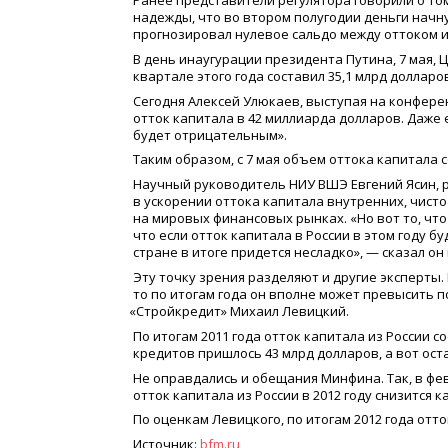
Ранее представители регулятора говорили о том
надежды, что во втором полугодии деньги начн
прогнозировал нулевое сальдо между оттоком и 
В день инаугурации президента Путина, 7 мая, Ц
квартале этого года составил 35,1 млрд доллар
Сегодня Алексей Улюкаев, выступая на конфер
отток капитала в 42 миллиарда долларов. Даже 
будет отрицательным».
Таким образом, с 7 мая объем оттока капитала с
Научный руководитель НИУ ВШЭ Евгений Ясин, 
в ускорении оттока капитала внутренних, чисто
на мировых финансовых рынках.
«
Но вот то, чт
что если отток капитала в России в этом году бу
стране в итоге придется несладко», — сказал он в
Эту точку зрения разделяют и другие эксперты. 
то по итогам года он вполне может превысить п
«
Стройкредит» Михаил Левицкий.
По итогам 2011 года отток капитала из России 
кредитов пришлось 43 млрд долларов, а вот ост
Не оправдались и обещания Минфина. Так, в фе
отток капитала из России в 2012 году снизится 
По оценкам Левицкого, по итогам 2012 года отто
Источник:
bfm.ru