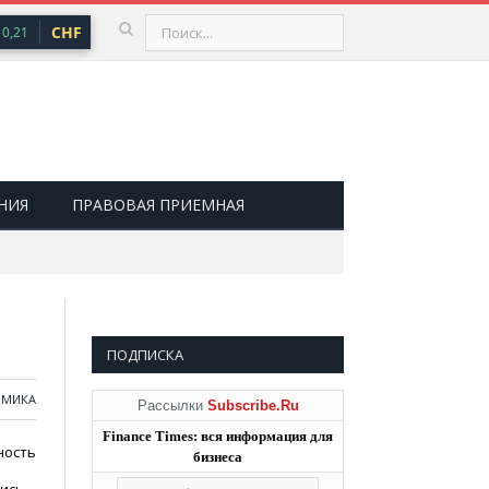
CHF
101,30 ₽
USD
82,17 ₽
EUR
94,84 
,21
▲ 0,64
▲ 0,76
НИЯ
ПРАВОВАЯ ПРИЕМНАЯ
ПОДПИСКА
ОМИКА
Рассылки
Subscribe.Ru
Finance Times: вся информация для
ность
бизнеса