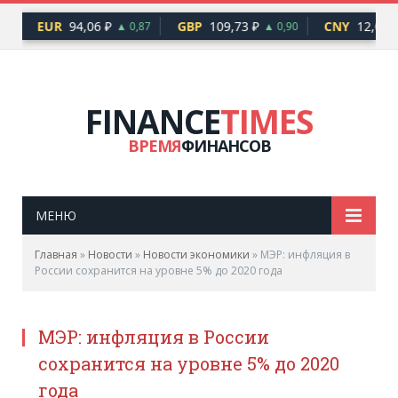
EUR
94,06 ₽
GBP
109,73 ₽
CNY
12,06 ₽
48
▲ 0,87
▲ 0,90
FINANCE
TIMES
ВРЕМЯ
ФИНАНСОВ
МЕНЮ
Главная
»
Новости
»
Новости экономики
»
МЭР: инфляция в
России сохранится на уровне 5% до 2020 года
МЭР: инфляция в России
сохранится на уровне 5% до 2020
года