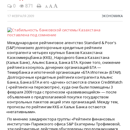
0
871
17 ФЕВРАЛЯ 2009
ЭКОНОМИКА
Международное рейтинговое агентство Standard & Poor's
(S
&P) понизило долгосрочные кредитные рейтинги
контрагента четырех крупных банков Казахстана:
Казкоммерцбанка
(
ККБ) , Народного банка Казахстана
(
Халык Банк) , Альянс Банка, Банка БТА. Кроме того, снижение
рейтинга коснулось дочерних организаций БТА —
Темирбанка и ипотечной организации
«
БТА Ипотека»
(
БТАИ).
Долгосрочные кредитные рейтинги контрагента Альянс
Банка, Банка БТА и его
«
дочек» остаются в списке CreditWatch
(
«
рейтинги на пересмотре») , куда они были помещены 3
февраля 2009 года с прогнозом
«
развивающийся» — после
объявления о предполагаемой покупке государством
контрольных пакетов акций этих организаций. Между тем,
прогнозы по рейтингам ККБ и Халык Банка остаются
«
негативными».
По мнению замдиректора группы
«
Рейтинги финансовых
институтов» Парижского офиса S&P Екатерины Трофимовой,
эти рейтинговые действия обусловлены продолжающимся