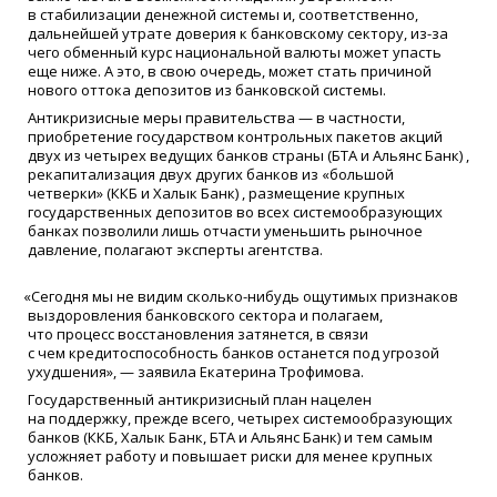
в стабилизации денежной системы и, соответственно,
дальнейшей утрате доверия к банковскому сектору, из-за
чего обменный курс национальной валюты может упасть
еще ниже. А это, в свою очередь, может стать причиной
нового оттока депозитов из банковской системы.
Антикризисные меры правительства — в частности,
приобретение государством контрольных пакетов акций
двух из четырех ведущих банков страны
(
БТА и Альянс Банк) ,
рекапитализация двух других банков из
«
большой
четверки»
(
ККБ и Халык Банк) , размещение крупных
государственных депозитов во всех системообразующих
банках позволили лишь отчасти уменьшить рыночное
давление, полагают эксперты агентства.
«
Сегодня мы не видим сколько-нибудь ощутимых признаков
выздоровления банковского сектора и полагаем,
что процесс восстановления затянется, в связи
с чем кредитоспособность банков останется под угрозой
ухудшения», — заявила Екатерина Трофимова.
Государственный антикризисный план нацелен
на поддержку, прежде всего, четырех системообразующих
банков
(
ККБ, Халык Банк, БТА и Альянс Банк) и тем самым
усложняет работу и повышает риски для менее крупных
банков.