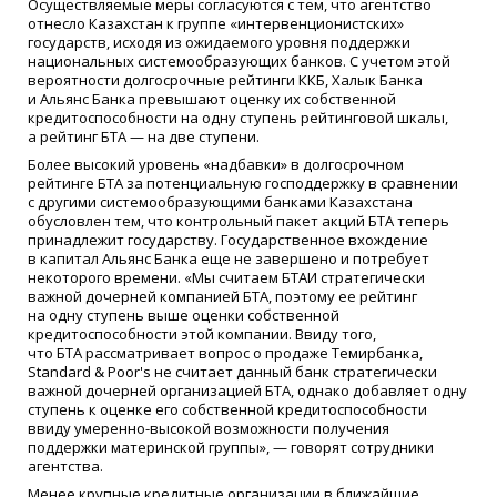
Осуществляемые меры согласуются с тем, что агентство
отнесло Казахстан к группе
«
интервенционистских»
государств, исходя из ожидаемого уровня поддержки
национальных системообразующих банков. С учетом этой
вероятности долгосрочные рейтинги ККБ, Халык Банка
и Альянс Банка превышают оценку их собственной
кредитоспособности на одну ступень рейтинговой шкалы,
а рейтинг БТА — на две ступени.
Более высокий уровень
«
надбавки» в долгосрочном
рейтинге БТА за потенциальную господдержку в сравнении
с другими системообразующими банками Казахстана
обусловлен тем, что контрольный пакет акций БТА теперь
принадлежит государству. Государственное вхождение
в капитал Альянс Банка еще не завершено и потребует
некоторого времени.
«
Мы считаем БТАИ стратегически
важной дочерней компанией БТА, поэтому ее рейтинг
на одну ступень выше оценки собственной
кредитоспособности этой компании. Ввиду того,
что БТА рассматривает вопрос о продаже Темирбанка,
Standard & Poor's не считает данный банк стратегически
важной дочерней организацией БТА, однако добавляет одну
ступень к оценке его собственной кредитоспособности
ввиду умеренно-высокой возможности получения
поддержки материнской группы», — говорят сотрудники
агентства.
Менее крупные кредитные организации в ближайшие