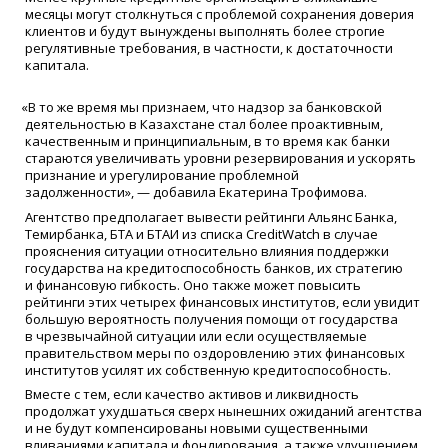
месяцы могут столкнуться с проблемой сохранения доверия
клиентов и будут вынуждены выполнять более строгие
регулятивные требования, в частности, к достаточности
капитала.
«
В то же время мы признаем, что надзор за банковской
деятельностью в Казахстане стал более проактивным,
качественным и принципиальным, в то время как банки
стараются увеличивать уровни резервирования и ускорять
признание и урегулирование проблемной
задолженности», — добавила Екатерина Трофимова.
Агентство предполагает вывести рейтинги Альянс Банка,
Темирбанка, БТА и БТАИ из списка CreditWatch в случае
прояснения ситуации относительно влияния поддержки
государства на кредитоспособность банков, их стратегию
и финансовую гибкость. Оно также может повысить
рейтинги этих четырех финансовых институтов, если увидит
большую вероятность получения помощи от государства
в чрезвычайной ситуации или если осуществляемые
правительством меры по оздоровлению этих финансовых
институтов усилят их собственную кредитоспособность.
Вместе с тем, если качество активов и ликвидность
продолжат ухудшаться сверх нынешних ожиданий агентства
и не будут компенсированы новыми существенными
вливаниями капитала и фондирования, а также улучшением