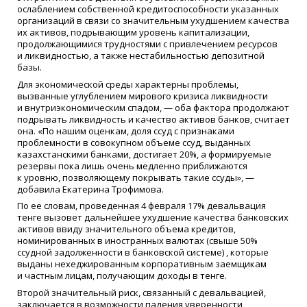
ослаблением собственной кредитоспособности указанных
организаций в связи со значительным ухудшением качества
их активов, подрывающим уровень капитализации,
продолжающимися трудностями с привлечением ресурсов
и ликвидностью, а также нестабильностью депозитной
базы.
Для экономической среды характерны проблемы,
вызванные углублением мирового кризиса ликвидности
и внутриэкономическим спадом, — оба фактора продолжают
подрывать ликвидность и качество активов банков, считает
она.
«
По нашим оценкам, доля ссуд с признаками
проблемности в совокупном объеме ссуд, выданных
казахстанскими банками, достигает 20%, а формируемые
резервы пока лишь очень медленно приближаются
к уровню, позволяющему покрывать такие ссуды», —
добавила Екатерина Трофимова.
По ее словам, проведенная 4 февраля 17% девальвация
тенге вызовет дальнейшее ухудшение качества банковских
активов ввиду значительного объема кредитов,
номинированных в иностранных валютах
(
свыше 50%
ссудной задолженности в банковской системе) , которые
выданы нехеджированным корпоративным заемщикам
и частным лицам, получающим доходы в тенге.
Второй значительный риск, связанный с девальвацией,
заключается в возможности падения уверенности