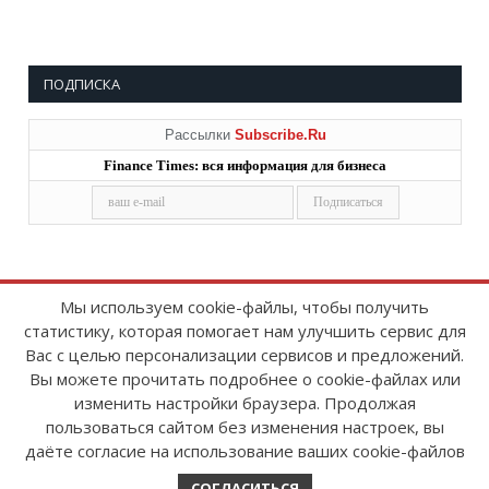
ПОДПИСКА
Рассылки
Subscribe.Ru
Finance Times: вся информация для бизнеса
Мы используем cookie-файлы, чтобы получить
статистику, которая помогает нам улучшить сервис для
Copyright © 2008-2026
FinanceTimes
Вас с целью персонализации сервисов и предложений.
Зарегистрировано в Роскомнадзоре
Вы можете прочитать подробнее о cookie-файлах или
Свидетельство о регистрации СМИ:
изменить настройки браузера. Продолжая
серия Эл № ФС77-86300 от 10 ноября 2023 г
пользоваться сайтом без изменения настроек, вы
даёте согласие на использование ваших cookie-файлов
СОГЛАСИТЬСЯ