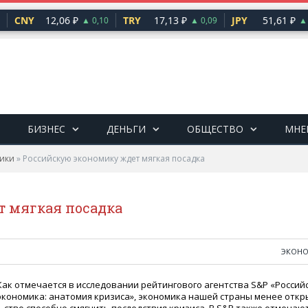
CNY
12,06 ₽
TRY
17,13 ₽
JPY
51,61 ₽
▲ 0,10
▲ 0,09
▲ 0
БИЗНЕС
ДЕНЬГИ
ОБЩЕСТВО
МНЕ
ики
»
Российскую экономику ждет мягкая посадка
 мягкая посадка
ЭКОН
Как отмечается в исследовании рейтингового агентства S&P
«
Россий
экономика: анатомия кризиса», экономика нашей страны менее откр