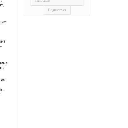
,
т,
ение
о
рит
».
чине
ть
гие
ь,
и