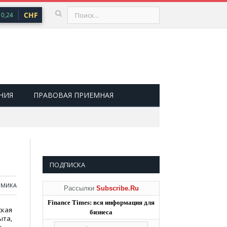
CHF
100,66 ₽
USD
81,41 ₽
EUR
94,06 
,24
▲ 0,73
▲ 0,48
НИЯ
ПРАВОВАЯ ПРИЕМНАЯ
ПОДПИСКА
ОМИКА
Рассылки
Subscribe.Ru
Finance Times: вся информация для
ская
бизнеса
ыта,