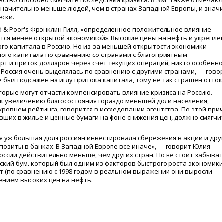
ьство способно смягчить последствия кризиса. В S&P также отмечают
значительно меньше людей, чем в странах Западной Европы, и значи
ески.
& Poor's Фрэнклин Гилл,
«
определенное положительное влияние
яется менее открытой экономикой». Высокие цены на нефть и укрепл
го капитала в Россию. Но из-за меньшей открытости экономики
ного капитала по сравнению со странами с благоприятным
рт и приток долларов через счет текущих операций, никто особенн
 Россия очень выделялась по сравнению с другими странами, — гово
е был подсажен на иглу притока капитала, тому не так страшен отток
оторые могут отчасти компенсировать влияние кризиса на Россию.
 к увеличению благосостояния гораздо меньшей доли населения,
ровнем рейтинга, говорится в исследовании агентства. По этой при
вших в жилье и ценные бумаги на фоне снижения цен, должно смягчи
ая уж большая доля россиян инвестировала сбережения в акции и дру
озиты в банках. В Западной Европе все иначе», — говорит Юлия
ссии действительно меньше, чем других стран. Но не стоит забыват
ский бум, который был одним из факторов быстрого роста экономик
т
(
по сравнению с 1998 годом в реальном выражении они выросли
ением высоких цен на нефть.