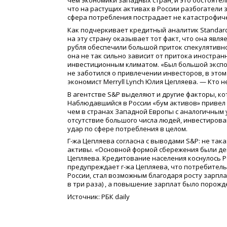
чем экономики западных стран, и это обстоятел
что на растущих активах в России разбогатели 
сфера потребления пострадает не катастрофич
Как подчеркивает кредитный аналитик Standard 
на эту страну оказывает тот факт, что она явл
рубля обеспечили большой приток спекулятивно
она не так сильно зависит от притока иностран
инвестиционным климатом.
«
Был большой экспо
не заботился о привлечении инвесторов, в этом
экономист Merryll Lynch Юлия Цепляева. — Кто н
В агентстве S&P выделяют и другие факторы, к
Наблюдавшийся в России
«
бум активов» привел
чем в странах Западной Европы с аналогичным у
отсутствие большого числа людей, инвестирова
удар по сфере потребления в целом.
Г-жа Цепляева согласна с выводами S&P: не так
активы.
«
Основной формой сбережения были деп
Цепляева. Кредитование населения коснулось Ро
предупреждает г-жа Цепляева, что потребитель
России, стал возможным благодаря росту зарпла
в три раза) , а повышение зарплат было порожд
Источник: РБК daily