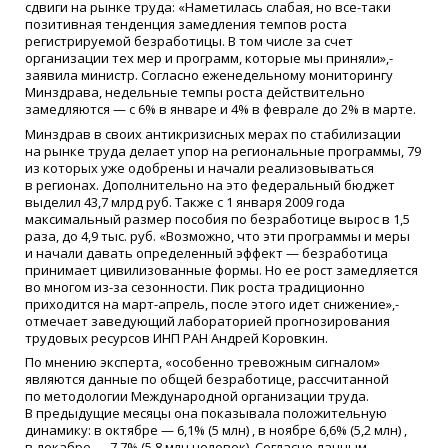
сдвиги на рынке труда:
«
Наметилась слабая, но все-таки
позитивная тенденция замедления темпов роста
регистрируемой безработицы. В том числе за счет
организации тех мер и программ, которые мы приняли»,-
заявила министр. Согласно еженедельному мониторингу
Минздрава, недельные темпы роста действительно
замедляются — с 6% в январе и 4% в феврале до 2% в марте.
Минздрав в своих антикризисных мерах по стабилизации
на рынке труда делает упор на региональные программы, 79
из которых уже одобрены и начали реализовываться
в регионах. Дополнительно на это федеральный бюджет
выделил 43,7 млрд руб. Также с 1 января 2009 года
максимальный размер пособия по безработице вырос в 1,5
раза, до 4,9 тыс. руб.
«
Возможно, что эти программы и меры
и начали давать определенный эффект — безработица
принимает цивилизованные формы. Но ее рост замедляется
во многом
из-за
сезонности. Пик роста традиционно
приходится на март-апрель, после этого идет снижение»,-
отмечает заведующий лабораторией прогнозирования
трудовых ресурсов ИНП РАН Андрей Коровкин.
По мнению эксперта,
«
особенно тревожным сигналом»
являются данные по общей безработице, рассчитанной
по методологии Международной организации труда.
В предыдущие месяцы она показывала положительную
динамику: в октябре — 6,1%
(5
млн) , в ноябре 6,6%
(5
,2 млн) ,
в декабре — 7,7%
(5
,8 млн человек). Согласно данным