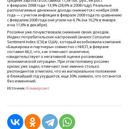
средняя зарплата составила 17,58 тыс. руб., ее рост
к февралю 2008 года -13,9%
(28
,6% в 2008 году). Реальные
располагаемые денежные доходы снижаются с ноября 2008
года — с учетом инфляции в феврале 2009 года по сравнению
с февралем 2008 года они упали на 4,7%
(
на 10,2% в январе
и на 11,6% в декабре).
Россияне уже почувствовали снижение своих доходов.
Индекс потребительских настроений
(
аналог Consumer
Sentiment Index
(CSI
) в США) , который возобновила компания
«
Башкирова и партнеры» совместно с НИСП, в феврале
составил 66,3, что, как отмечают аналитики,
«
свидетельствует о негативной оценке россиянами
экономической ситуации». При этом половину россиян
кризис уже задел, отмечают они: именно столько
респондентов отметило, что их материальное положение
в ближайший год ухудшится, еще 30% заявило, что останется
без изменений.
Источник:
Коммерсант