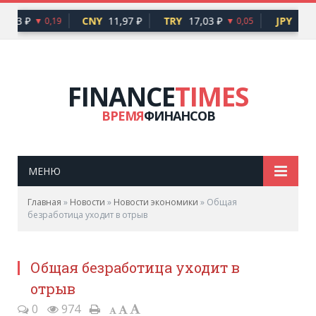
8,83 ₽
CNY
11,97 ₽
TRY
17,03 ₽
JPY
51,3
▼ 0,19
▼ 0,05
FINANCE
TIMES
ВРЕМЯ
ФИНАНСОВ
МЕНЮ
Главная
»
Новости
»
Новости экономики
»
Общая
безработица уходит в отрыв
Общая безработица уходит в
отрыв
0
974