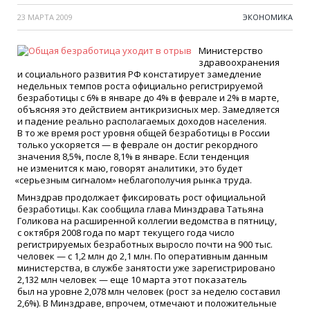
23 МАРТА 2009
ЭКОНОМИКА
Министерство
здравоохранения
и социального развития РФ констатирует замедление
недельных темпов роста официально регистрируемой
безработицы с 6% в январе до 4% в феврале и 2% в марте,
объясняя это действием антикризисных мер. Замедляется
и падение реально располагаемых доходов населения.
В то же время рост уровня общей безработицы в России
только ускоряется — в феврале он достиг рекордного
значения 8,5%, после 8,1% в январе. Если тенденция
не изменится к маю, говорят аналитики, это будет
«
серьезным сигналом» неблагополучия рынка труда.
Минздрав продолжает фиксировать рост официальной
безработицы. Как сообщила глава Минздрава Татьяна
Голикова на расширенной коллегии ведомства в пятницу,
с октября 2008 года по март текущего года число
регистрируемых безработных выросло почти на 900 тыс.
человек — с 1,2 млн до 2,1 млн. По оперативным данным
министерства, в службе занятости уже зарегистрировано
2,132 млн человек — еще 10 марта этот показатель
был на уровне 2,078 млн человек
(
рост за неделю составил
2,6%). В Минздраве, впрочем, отмечают и положительные