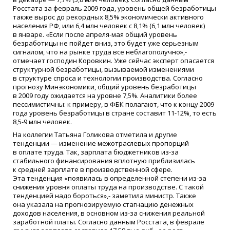
Росстата за февраль 2009 года, уровень общей безработицы
также вырос до рекордных 8,5% экономически активного
населения РФ, или 6,4 млн человек с 8,1%
(6
,1 млн человек)
в январе.
«
Если после апреля-мая общий уровень
безработицы не пойдет вниз, это будет уже серьезным
сигналом, что на рынке труда все неблагополучно»,-
отмечает господин Коровкин. Уже сейчас эксперт опасается
структурной безработицы, вызываемой изменениями
в структуре спроса и технологии производства. Согласно
прогнозу Минэкономики, общий уровень безработицы
в 2009 году ожидается на уровне 7,5%. Аналитики более
пессимистичны: к примеру, в ФБК полагают, что к концу 2009
года уровень безработицы в стране составит 11-12%, то есть
8,5-9 млн человек.
На коллегии Татьяна Голикова отметила и другие
тенденции — изменение межотраслевых пропорций
в оплате труда. Так, зарплата бюджетников
из-за
стабильного финансирования вплотную приблизилась
к средней зарплате в производственной сфере.
Эта тенденция
«
появилась в определенной степени
из-за
снижения уровня оплаты труда на производстве. С такой
тенденцией надо бороться»,- заметила министр. Также
она указала на прогнозируемую стагнацию денежных
доходов населения, в основном
из-за
снижения реальной
заработной платы. Согласно данным Росстата, в феврале