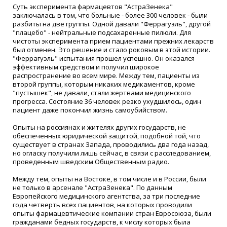
Суть эксперимента фармацевтов "АстраЗенека"
заключалась в том, что больные - более 300 человек - были
разбиты на две группы. Одной давали "Феррагуэль", другой
"плацебо" - нейтральные подсахаренные пилюли. Для
чистоты эксперимента прием пациентами прежних лекарств
был отменен. Это решение и стало роковым в этой истории.
"Феррагуэль" испытания прошел успешно. Он оказался
эффективным средством и получил широкое
распространение во всем мире. Между тем, пациенты из
второй группы, которым никаких медикаментов, кроме
"пустышек", не давали, стали жертвами медицинского
прогресса. Состояние 36 человек резко ухудшилось, один
пациент даже покончил жизнь самоубийством.
Опыты на россиянах и жителях других государств, не
обеспеченных юридической защитой, подобной той, что
существует в странах Запада, проводились два года назад,
но огласку получили лишь сейчас, в связи с расследованием,
проведенным шведским Общественным радио.
Между тем, опыты на Востоке, в том числе и в России, были
не только в арсенале "АстраЗенека". По данным
Европейского медицинского агентства, за три последние
года четверть всех пациентов, на которых проводили
опыты фармацевтические компании стран Евросоюза, были
гражданами бедных государств, к числу которых была