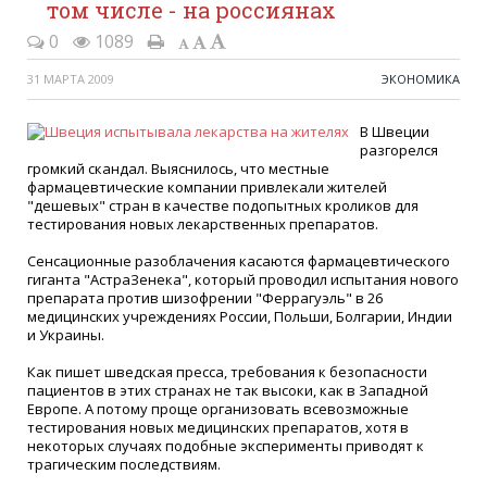
том числе - на россиянах
0
1089
31 МАРТА 2009
ЭКОНОМИКА
В Швеции
разгорелся
громкий скандал. Выяснилось, что местные
фармацевтические компании привлекали жителей
"дешевых" стран в качестве подопытных кроликов для
тестирования новых лекарственных препаратов.
Сенсационные разоблачения касаются фармацевтического
гиганта "АстраЗенека", который проводил испытания нового
препарата против шизофрении "Феррагуэль" в 26
медицинских учреждениях России, Польши, Болгарии, Индии
и Украины.
Как пишет шведская пресса, требования к безопасности
пациентов в этих странах не так высоки, как в Западной
Европе. А потому проще организовать всевозможные
тестирования новых медицинских препаратов, хотя в
некоторых случаях подобные эксперименты приводят к
трагическим последствиям.