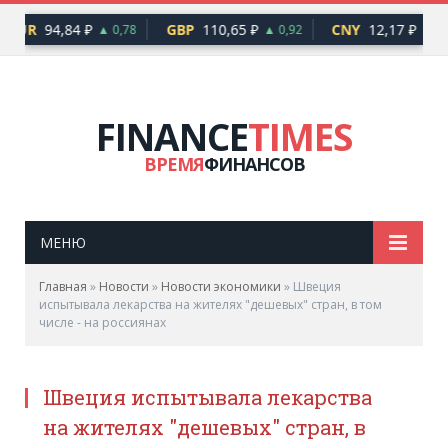
EUR
94,84 ₽
GBP
110,65 ₽
CNY
12,17 ₽
▲ 0,78
▲ 0,92
▲ 0,
FINANCE
TIMES
ВРЕМЯ
ФИНАНСОВ
МЕНЮ
Главная
»
Новости
»
Новости экономики
»
Швеция
испытывала лекарства на жителях "дешевых" стран, в том
числе - на россиянах
Швеция испытывала лекарства
на жителях "дешевых" стран, в