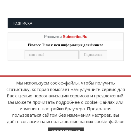
ПОДПИСКА
Рассылки
Subscribe.Ru
Finance Times: вся информация для бизнеса
Мы используем cookie-файлы, чтобы получить
статистику, которая помогает нам улучшить сервис для
Copyright © 2008-2026
FinanceTimes
Вас с целью персонализации сервисов и предложений.
Зарегистрировано в Роскомнадзоре
Вы можете прочитать подробнее о cookie-файлах или
Свидетельство о регистрации СМИ:
изменить настройки браузера. Продолжая
серия Эл № ФС77-86300 от 10 ноября 2023 г
пользоваться сайтом без изменения настроек, вы
даёте согласие на использование ваших cookie-файлов