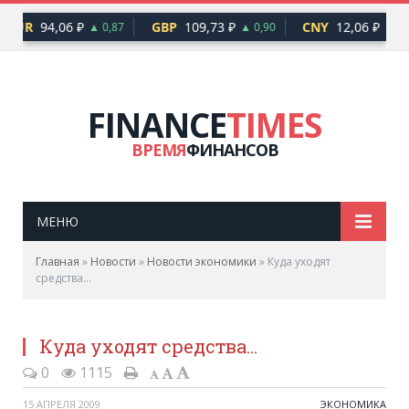
EUR
94,06 ₽
GBP
109,73 ₽
CNY
12,06 ₽
▲ 0,87
▲ 0,90
▲ 0,
FINANCE
TIMES
ВРЕМЯ
ФИНАНСОВ
МЕНЮ
Главная
»
Новости
»
Новости экономики
»
Куда уходят
средства…
Куда уходят средства…
0
1115
15 АПРЕЛЯ 2009
ЭКОНОМИКА