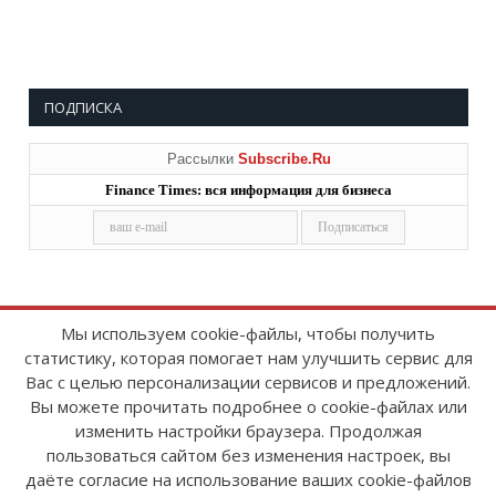
ПОДПИСКА
Рассылки
Subscribe.Ru
Finance Times: вся информация для бизнеса
Мы используем cookie-файлы, чтобы получить
статистику, которая помогает нам улучшить сервис для
Copyright © 2008-2026
FinanceTimes
Вас с целью персонализации сервисов и предложений.
Зарегистрировано в Роскомнадзоре
Вы можете прочитать подробнее о cookie-файлах или
Свидетельство о регистрации СМИ:
изменить настройки браузера. Продолжая
серия Эл № ФС77-86300 от 10 ноября 2023 г
пользоваться сайтом без изменения настроек, вы
даёте согласие на использование ваших cookie-файлов