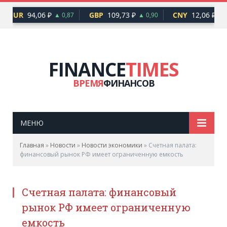
EUR
94,06 ₽
GBP
109,73 ₽
CNY
12,06 ₽
▲ 0,87
▲ 0,90
▲ 0
FINANCE
TIMES
ВРЕМЯ
ФИНАНСОВ
МЕНЮ
Главная
»
Новости
»
Новости экономики
»
Счетная палата:
финансовый рынок РФ имеет ограниченную емкость
Счетная палата: финансовый
рынок РФ имеет ограниченную
емкость