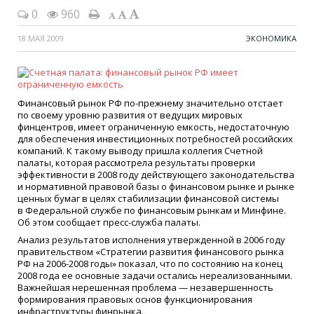
0
960
18 МАЯ 2009
ЭКОНОМИКА
Финансовый рынок РФ по-прежнему значительно отстает
по своему уровню развития от ведущих мировых
финцентров, имеет ограниченную емкость, недостаточную
для обеспечения инвестиционных потребностей российских
компаний. К такому выводу пришла коллегия Счетной
палаты, которая рассмотрела результаты проверки
эффективности в 2008 году действующего законодательства
и нормативной правовой базы о финансовом рынке и рынке
ценных бумаг в целях стабилизации финансовой системы
в Федеральной службе по финансовым рынкам и Минфине.
Об этом сообщает пресс-служба палаты.
Анализ результатов исполнения утвержденной в 2006 году
правительством
«
Стратегии развития финансового рынка
РФ на 2006-2008 годы» показал, что по состоянию на конец
2008 года ее основные задачи остались нереализованными.
Важнейшая нерешенная проблема — незавершенность
формирования правовых основ функционирования
инфраструктуры финрынка.