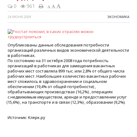
0
961
24 ИЮНЯ 2009
ЭКОНОМИКА
Опубликованы данные обследования потребности
организаций различных видов экономической деятельности
в работниках.
По состоянию на 31 октября 2008 года потребность
организаций в работниках для замещения вакантных
рабочих мест составляла 899 тыс. или 2,8% от общего числа
рабочих мест. Наибольшее количество вакантных рабочих
мест сложилось в здравоохранении и социальном
обеспечении
(19
,4% от общей потребности) ,
обрабатывающих производствах
(16
,2%) , операциях
с недвижимым имуществом, аренде и предоставлении услуг
(15
,6%) , на транспорте и в связи
(12
,3%) , образовании
(9
,2%).
Источник: Клерк.ру