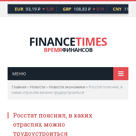
EUR
93,19 ₽
GBP
108,83 ₽
CNY
11,97 
,20
▼ 0,39
▼ 0,19
FINANCE
TIMES
ВРЕМЯ
ФИНАНСОВ
МЕНЮ
Главная
»
Новости
»
Новости экономики
»
Росстат пояснил, в
каких отраслях можно трудоустроиться
Росстат пояснил, в каких
отраслях можно
трудоустроиться