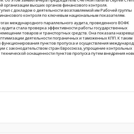
й. Об этом заявил вчера Председатель Счетной палаты Сергей Сте
й организации высших органов финансового контроля.
тупил с докладом о деятельности возглавляемой им Рабочей группы
инансового контроля по ключевым национальным показателям.
итогах международного параллельного аудита, проведенного ВОФК
м аудита стала проверка эффективности работы государственных
еремещении товаров и транспортных средств. Она показала назрев
оптимизации деятельности пограничных и таможенных КПП. К таким
ы функционирования пунктов пропуска и осуществления междунаро
ии с законодательством стран Евросоюза, упрощение контрольных
 технической оснащенности пунктов пропуска путем внедрения нов