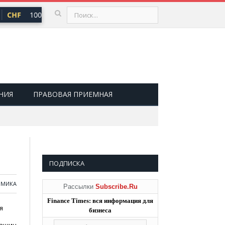
CHF
100,66 ₽
USD
81,41 ₽
EUR
94,06 ₽
▲ 0,73
▲ 0,48
▲ 0
НИЯ
ПРАВОВАЯ ПРИЕМНАЯ
ПОДПИСКА
ОМИКА
Рассылки
Subscribe.Ru
Finance Times: вся информация для
я
бизнеса