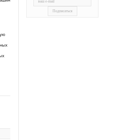
пашин
шую
дных
ых