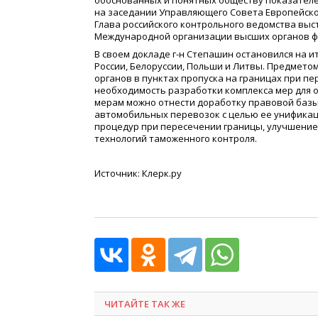
обоснованных и понятных обществу показателе
на заседании Управляющего Совета Европейско
Глава российского контрольного ведомства выс
Международной организации высших органов ф
В своем докладе г-н Степашин остановился на 
России, Белоруссии, Польши и Литвы. Предмето
органов в пунктах пропуска на границах при п
необходимость разработки комплекса мер для 
мерам можно отнести доработку правовой баз
автомобильных перевозок с целью ее унификац
процедур при пересечении границы, улучшение
технологий таможенного контроля.
Источник: Клерк.ру
ЧИТАЙТЕ ТАК ЖЕ