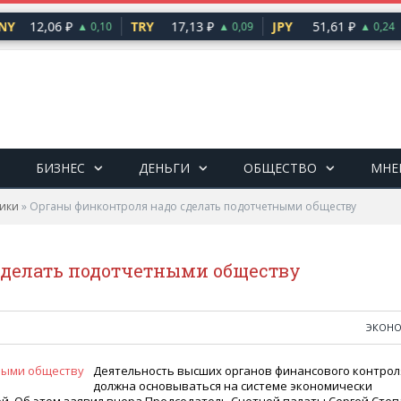
Y
12,06 ₽
TRY
17,13 ₽
JPY
51,61 ₽
▲ 0,10
▲ 0,09
▲ 0,24
БИЗНЕС
ДЕНЬГИ
ОБЩЕСТВО
МНЕ
ики
»
Органы финконтроля надо сделать подотчетными обществу
сделать подотчетными обществу
ЭКОН
Деятельность высших органов финансового контрол
должна основываться на системе экономически