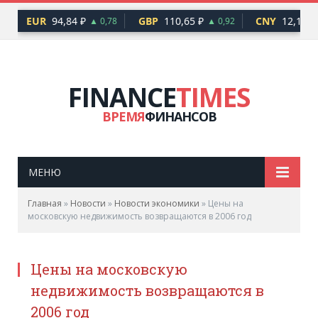
EUR
94,84 ₽
GBP
110,65 ₽
CNY
12,17 ₽
6
▲ 0,78
▲ 0,92
FINANCE
TIMES
ВРЕМЯ
ФИНАНСОВ
МЕНЮ
Главная
»
Новости
»
Новости экономики
»
Цены на
московскую недвижимость возвращаются в 2006 год
Цены на московскую
недвижимость возвращаются в
2006 год