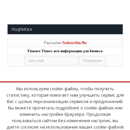
ПОДПИСКА
Рассылки
Subscribe.Ru
Finance Times: вся информация для бизнеса
Мы используем cookie-файлы, чтобы получить
статистику, которая помогает нам улучшить сервис для
Copyright © 2008-2026
FinanceTimes
Вас с целью персонализации сервисов и предложений.
Зарегистрировано в Роскомнадзоре
Вы можете прочитать подробнее о cookie-файлах или
Свидетельство о регистрации СМИ:
изменить настройки браузера. Продолжая
серия Эл № ФС77-86300 от 10 ноября 2023 г
пользоваться сайтом без изменения настроек, вы
даёте согласие на использование ваших cookie-файлов