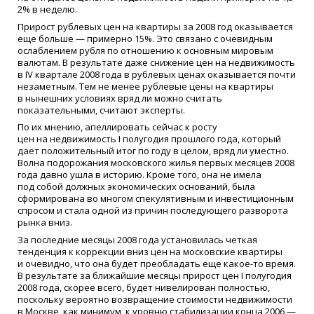
2% в неделю.
Прирост рублевых цен на квартиры за 2008 год оказывается
еще больше — примерно 15%. Это связано с очевидным
ослаблением рубля по отношению к основным мировым
валютам. В результате даже снижение цен на недвижимость
в IV квартале 2008 года в рублевых ценах оказывается почти
незаметным. Тем не менее рублевые цены на квартиры
в нынешних условиях вряд ли можно считать
показательными, считают эксперты.
По их мнению, апеллировать сейчас к росту
цен на недвижимость I полугодия прошлого года, который
дает положительный итог по году в целом, вряд ли уместно.
Волна подорожания московского жилья первых месяцев 2008
года давно ушла в историю. Кроме того, она не имела
под собой должных экономических оснований, была
сформирована во многом спекулятивным и инвестиционным
спросом и стала одной из причин последующего разворота
рынка вниз.
За последние месяцы 2008 года установилась четкая
тенденция к коррекции вниз цен на московские квартиры
и очевидно, что она будет преобладать еще какое-то время.
В результате за ближайшие месяцы прирост цен I полугодия
2008 года, скорее всего, будет нивелирован полностью,
поскольку вероятно возвращение стоимости недвижимости
в Москве, как минимум, к уровню стабилизации конца 2006 —