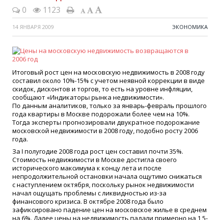
0
1123
14 ЯНВАРЯ 2009
ЭКОНОМИКА
Итоговый рост цен на московскую недвижимость в 2008 году
составил около 10%-15% с учетом неявной коррекции в виде
скидок, дисконтов и торгов, то есть на уровне инфляции,
сообщают
«
Индикаторы рынка недвижимости».
По данным аналитиков, только за январь-февраль прошлого
года квартиры в Москве подорожали более чем на 10%.
Тогда эксперты прогнозировали двукратное подорожание
московской недвижимости в 2008 году, подобно росту 2006
года.
За I полугодие 2008 года рост цен составил почти 35%.
Стоимость недвижимости в Москве достигла своего
исторического максимума к концу лета и после
непродолжительной остановки начала ощутимо снижаться
с наступлением октября, поскольку рынок недвижимости
начал ощущать проблемы с ликвидностью из-за
финансового кризиса. В октябре 2008 года было
зафиксировано падение цен на московское жилье в среднем
на 6%. Далее цены на недвижимость падали примерно на 1,5-