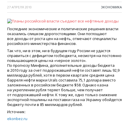
27 АПРЕЛЯ 2010
ЭКОНОМИКА
Последние экономические и политические решения власти
оказались слишком дорогостоящими. Они поглощают
все доходы от роста цен на нефть, отмечают специалисты
российского министерства финансов.
Так что, ни в этом, ни в будущем году России не удастся
справиться с дефицитом госбюджета, несмотря на постоянно
повышающиеся цены на
«
черное золото».
По прогнозу Минфина, дополнительные доходы бюджета
в 2010 году за счет подорожавшей нефти составят лишь 92,9
миллиарда рублей, хотя в первом квартале средняя цена
барреля нефти марки Urals составила 75,1 доллара вместо
заложенных в российском бюджете $58. Однако казна
на укреплении рубля теряет больше, чем получает
от подорожавшей нефти. К тому же, одно только снижение
экспортной пошлины на поставки газа на Украину обойдется
бюджету почти в 85 миллиардов рублей.
Источник:
ekonbez.ru