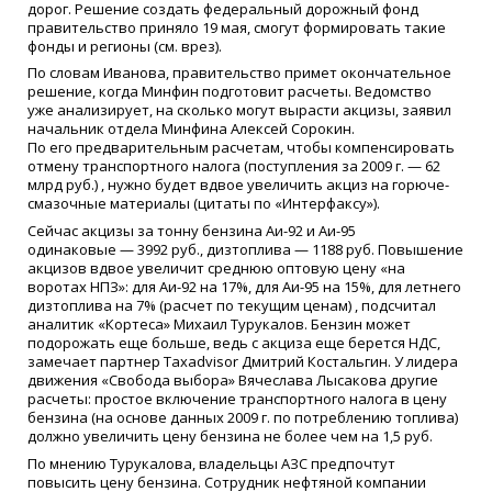
дорог. Решение создать федеральный дорожный фонд
правительство приняло 19 мая, смогут формировать такие
фонды и регионы
(
см. врез).
По словам Иванова, правительство примет окончательное
решение, когда Минфин подготовит расчеты. Ведомство
уже анализирует, на сколько могут вырасти акцизы, заявил
начальник отдела Минфина Алексей Сорокин.
По его предварительным расчетам, чтобы компенсировать
отмену транспортного налога
(
поступления за 2009 г. — 62
млрд руб.) , нужно будет вдвое увеличить акциз на горюче-
смазочные материалы
(
цитаты по
«
Интерфаксу»).
Сейчас акцизы за тонну бензина Аи-92 и Аи-95
одинаковые — 3992 руб., дизтоплива — 1188 руб. Повышение
акцизов вдвое увеличит среднюю оптовую цену
«
на
воротах НПЗ»: для Аи-92 на 17%, для Аи-95 на 15%, для летнего
дизтоплива на 7%
(
расчет по текущим ценам) , подсчитал
аналитик
«
Кортеса» Михаил Турукалов. Бензин может
подорожать еще больше, ведь с акциза еще берется НДС,
замечает партнер Taxadvisor Дмитрий Костальгин. У лидера
движения
«
Свобода выбора» Вячеслава Лысакова другие
расчеты: простое включение транспортного налога в цену
бензина
(
на основе данных 2009 г. по потреблению топлива)
должно увеличить цену бензина не более чем на 1,5 руб.
По мнению Турукалова, владельцы АЗС предпочтут
повысить цену бензина. Сотрудник нефтяной компании