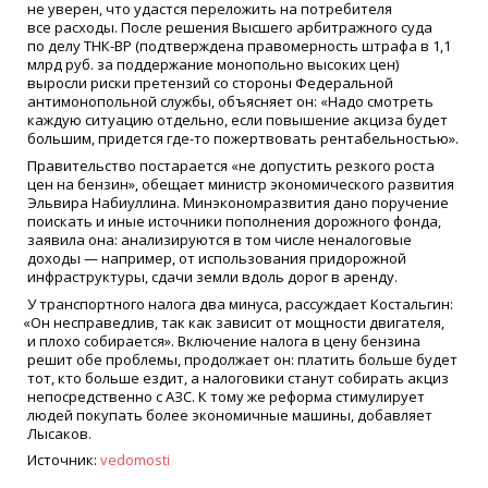
не уверен, что удастся переложить на потребителя
все расходы. После решения Высшего арбитражного суда
по делу ТНК-ВР
(
подтверждена правомерность штрафа в 1,1
млрд руб. за поддержание монопольно высоких цен)
выросли риски претензий со стороны Федеральной
антимонопольной службы, объясняет он:
«
Надо смотреть
каждую ситуацию отдельно, если повышение акциза будет
большим, придется
где-то
пожертвовать рентабельностью».
Правительство постарается
«
не допустить резкого роста
цен на бензин», обещает министр экономического развития
Эльвира Набиуллина. Минэкономразвития дано поручение
поискать и иные источники пополнения дорожного фонда,
заявила она: анализируются в том числе неналоговые
доходы — например, от использования придорожной
инфраструктуры, сдачи земли вдоль дорог в аренду.
У транспортного налога два минуса, рассуждает Костальгин:
«
Он несправедлив, так как зависит от мощности двигателя,
и плохо собирается». Включение налога в цену бензина
решит обе проблемы, продолжает он: платить больше будет
тот, кто больше ездит, а налоговики станут собирать акциз
непосредственно с АЗС. К тому же реформа стимулирует
людей покупать более экономичные машины, добавляет
Лысаков.
Источник:
vedomosti