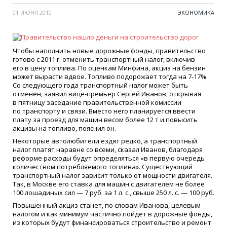
01 ИЮНЯ 2010
ЭКОНОМИКА
Чтобы наполнить новые дорожные фонды, правительство
готово с 2011 г. отменить транспортный налог, включив
его в цену топлива. По оценкам Минфина, акциз на бензин
может вырасти вдвое. Топливо подорожает тогда на 7-17%.
Со следующего года транспортный налог может быть
отменен, заявил вице-премьер Сергей Иванов, открывая
в пятницу заседание правительственной комиссии
по транспорту и связи. Вместо него планируется ввести
плату за проезд для машин весом более 12 т и повысить
акцизы на топливо, пояснил он.
Некоторые автолюбители ездят редко, а транспортный
налог платят наравне со всеми, сказал Иванов, благодаря
реформе расходы будут определяться
«
в первую очередь
количеством потребляемого топлива». Существующий
транспортный налог зависит только от мощности двигателя.
Так, в Москве его ставка для машин с двигателем не более
100 лошадиных сил — 7 руб. за 1 л. с., свыше 250 л. с. — 100 руб.
Повышенный акциз станет, по словам Иванова, целевым
налогом и как минимум частично пойдет в дорожные фонды,
из которых будут финансироваться строительство и ремонт