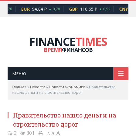
EUR
94,84 ₽
GBP
110,65 ₽
CNY
12,
▲ 0,76
▲ 0,78
▲ 0,92
FINANCE
TIMES
ВРЕМЯ
ФИНАНСОВ
МЕНЮ
Главная
»
Новости
»
Новости экономики
»
Правительство
нашло деньги на строительство дорог
Правительство нашло деньги на
строительство дорог
0
801