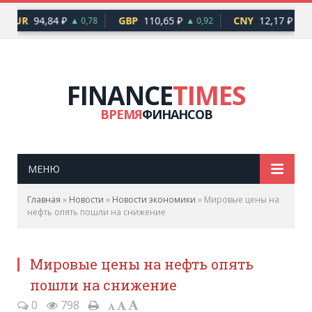
EUR
94,84 ₽
GBP
110,65 ₽
CNY
12,17 ₽
▲ 0,78
▲ 0,92
▲ 0,
FINANCE
TIMES
ВРЕМЯ
ФИНАНСОВ
МЕНЮ
Главная
»
Новости
»
Новости экономики
»
Мировые цены на
нефть опять пошли на снижение
Мировые цены на нефть опять
пошли на снижение
0
798