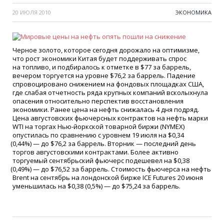
20 ИЮЛЯ 2010
ЭКОНОМИКА
Черное золото, которое сегодня дорожало на оптимизме,
что рост экономики Китая будет поддерживать спрос
на топливо, и подбиралось к отметке в $77 за баррель,
вечером торгуется на уровне $76,2 за баррель. Падение
спровоцировано снижением на фондовых площадках США,
где слабая отчетность ряда крупных компаний всколыхнула
опасения относительно перспектив восстановления
экономики. Ранее цена на нефть снижалась 4 дня подряд.
Цена августовских фьючерсных контрактов на нефть марки
WTI на торгах Нью-йоркской товарной биржи
(NYMEX
)
опустилась по сравнению с уровнем 19 июля на $0,34
(0
,44%) — до $76,2 за баррель. Вторник — последний день
торгов августовскими контрактами. Более активно
торгуемый сентябрьский фьючерс подешевел на $0,38
(0
,49%) — до $76,52 за баррель. Стоимость фьючерса на нефть
Brent на сентябрь на лондонской бирже ICE Futures 20 июня
уменьшилась на $0,38
(0
,5%) — до $75,24 за баррель.