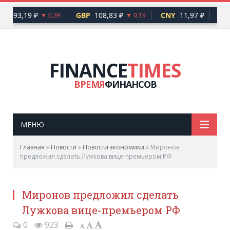
UR
93,19 ₽
GBP
108,83 ₽
CNY
11,97 ₽
TR
▼ 0,39
▼ 0,19
FINANCE
TIMES
ВРЕМЯ
ФИНАНСОВ
МЕНЮ
Главная
»
Новости
»
Новости экономики
»
Миронов
предложил сделать Лужкова вице-премьером РФ
Миронов предложил сделать
Лужкова вице-премьером РФ
0
923