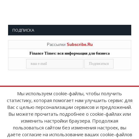
ПОДПИСКА
Рассылки
Subscribe.Ru
Finance Times: вся информация для бизнеса
Мы используем cookie-файлы, чтобы получить
статистику, которая помогает нам улучшить сервис для
Copyright © 2008-2026
FinanceTimes
Вас с целью персонализации сервисов и предложений.
Зарегистрировано в Роскомнадзоре
Вы можете прочитать подробнее о cookie-файлах или
Свидетельство о регистрации СМИ:
изменить настройки браузера. Продолжая
серия Эл № ФС77-86300 от 10 ноября 2023 г
пользоваться сайтом без изменения настроек, вы
даёте согласие на использование ваших cookie-файлов