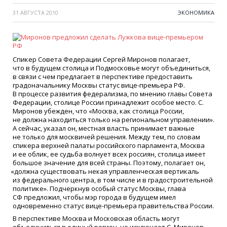
31 АВГУСТА 2010
ЭКОНОМИКА
Спикер Совета Федерации Сергей Миронов полагает,
что в будущем столица и Подмосковье могут объединиться,
в связи с чем предлагает в перспективе предоставить
градоначальнику Москвы статус вице-премьера РФ.
В процессе развития федерализма, по мнению главы Совета
Федерации, столице России принадлежит особое место. С.
Миронов убежден, что
«
Москва, как столица России,
не должна находиться только на региональном управлении».
А сейчас, указал он, местная власть принимает важные
не только для москвичей решения. Между тем, по словам
спикера верхней палаты российского парламента, Москва
и ее облик, ее судьба волнует всех россиян, столица имеет
большое значение для всей страны. Поэтому, полагает он,
«
должна существовать некая управленческая вертикаль
из федерального центра, в том числе и в градостроительной
политике». Подчеркнув особый статус Москвы, глава
СФ предложил, чтобы мэр города в будущем имел
одновременно статус вице-премьера правительства России.
В перспективе Москва и Московская область могут
объединиться в единый регион, не исключает С. Миронов.