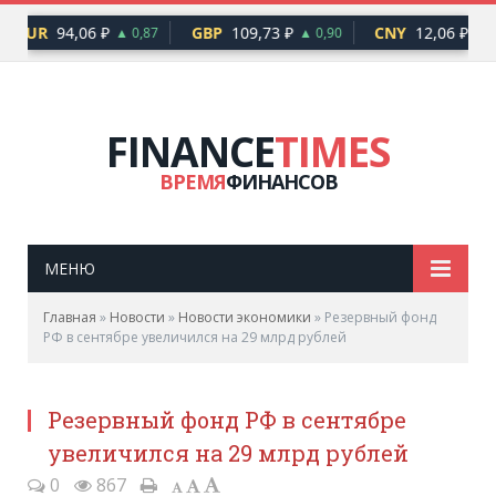
EUR
94,06 ₽
GBP
109,73 ₽
CNY
12,06 ₽
▲ 0,87
▲ 0,90
▲ 0
FINANCE
TIMES
ВРЕМЯ
ФИНАНСОВ
МЕНЮ
Главная
»
Новости
»
Новости экономики
»
Резервный фонд
РФ в сентябре увеличился на 29 млрд рублей
Резервный фонд РФ в сентябре
увеличился на 29 млрд рублей
0
867