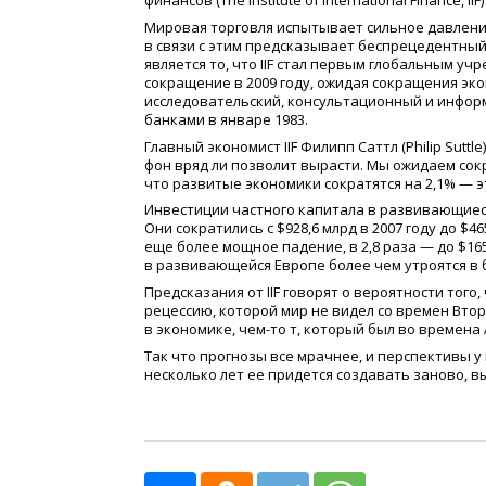
финансов
(The
Institute of International Finance, I
Мировая торговля испытывает сильное давление,
в связи с этим предсказывает беспрецедентный
является то, что IIF стал первым глобальным 
сокращение в 2009 году, ожидая сокращения эконом
исследовательский, консультационный и инфо
банками в январе 1983.
Главный экономист IIF Филипп Саттл
(Philip
Suttle
фон вряд ли позволит вырасти. Мы ожидаем сок
что развитые экономики сократятся на 2,1% — эт
Инвестиции частного капитала в развивающиеся 
Они сократились с $928,6 млрд в 2007 году до $4
еще более мощное падение, в 2,8 раза — до $165
в развивающейся Европе более чем утроятся в буд
Предсказания от IIF говорят о вероятности тог
рецессию, которой мир не видел со времен Вто
в экономике,
чем-то
т, который был во времена А
Так что прогнозы все мрачнее, и перспективы у
несколько лет ее придется создавать заново, 