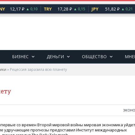
Y
12,17 ₽
TRY
17,28 ₽
JPY
51,82 ₽
▲ 0,10
▲ 0,15
▲ 0,21
БИЗНЕС
ДЕНЬГИ
ОБЩЕСТВО
МНЕ
ики
»
Рецессия заразила всю планету
нету
ЭКОН
 впервые со времен Второй мировой войны мировая экономика уйде
кие удручающие прогнозы предоставил Институт международных