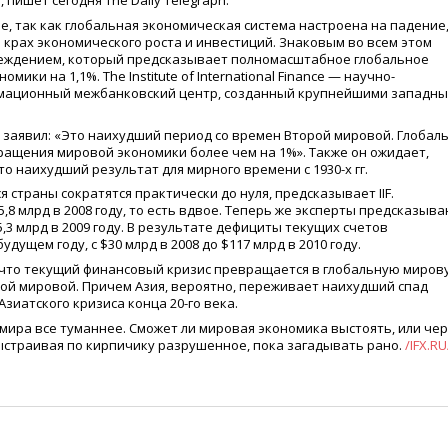
IF) , пишет сегодня The Daily Telegraph.
 так как глобальная экономическая система настроена на падение, и
 крах экономического роста и инвестиций. Знаковым во всем этом
учреждением, который предсказывает полномасштабное глобальное
ики на 1,1%. The Institute of International Finance — научно-
рмационный межбанковский центр, созданный крупнейшими западн
) заявил:
«
Это наихудший период со времен Второй мировой. Глобал
ращения мировой экономики более чем на 1%». Также он ожидает,
о наихудший результат для мирного времени с 1930-х гг.
страны сократятся практически до нуля, предсказывает IIF.
65,8 млрд в 2008 году, то есть вдвое. Теперь же эксперты предсказыв
,3 млрд в 2009 году. В результате дефициты текущих счетов
ущем году, с $30 млрд в 2008 до $117 млрд в 2010 году.
о, что текущий финансовый кризис превращается в глобальную миров
рой мировой. Причем Азия, вероятно, переживает наихудший спад
зиатского кризиса конца 20-го века.
 мира все туманнее. Сможет ли мировая экономика выстоять, или че
выстраивая по кирпичику разрушенное, пока загадывать рано.
/IFX.RU