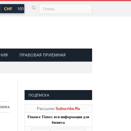
CHF
101,30 ₽
USD
82,17 ₽
EUR
94,84 ₽
▲ 0,64
▲ 0,76
▲ 0
НИЯ
ПРАВОВАЯ ПРИЕМНАЯ
ПОДПИСКА
ОМИКА
Рассылки
Subscribe.Ru
Finance Times: вся информация для
т
бизнеса