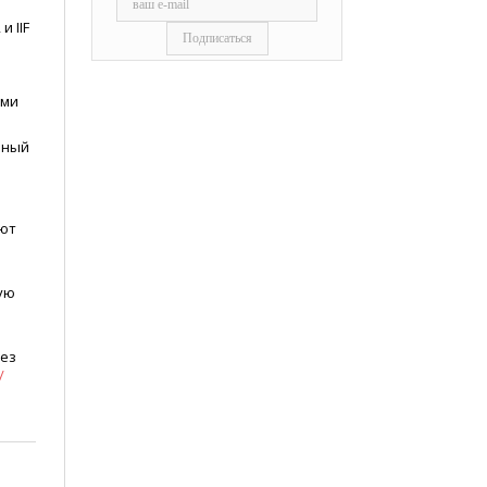
 IIF
ыми
ьный
ают
ую
рез
/