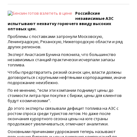
Российские
независимые АЗС
испытывают нехватку горючего ввиду высоких
оптовых цен.
Проблемы с поставками затронули Московскую,
Ленинградскую, Рязанскую, Нижегородскую области и ряд
других регионов.
Эксперт Анастасия Бунина пояснила, что большинство
независимых станций практически исчерпали запасы
топлива.
Чтобы предотвратить резкий скачок цен, власти должны
договориться с крупными нефтяными корпорациями, иначе
подорожание неизбежно.
По её мнению, "если эти компании поднимут цены до
стоимости литра при покупке с биржи, цены для клиентов
будут космическими".
До этого эксперты связывали дефицит топлива на АЗС с
ростом спроса среди туристов летом. Но даже после
окончания курортного сезона цены на юге страны
продолжают увеличиваться, отмечают аналитики.
Основными причинами удорожания теперь называют
повышение биржевых цен и снижение компенсаций по