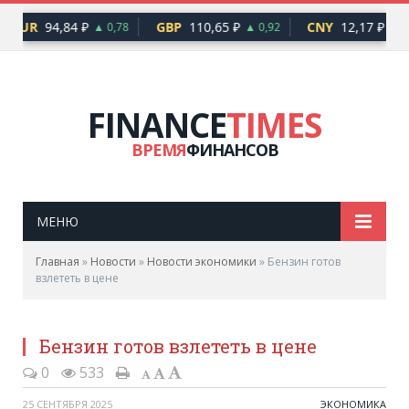
EUR
94,84 ₽
GBP
110,65 ₽
CNY
12,17 ₽
▲ 0,78
▲ 0,92
▲ 0
FINANCE
TIMES
ВРЕМЯ
ФИНАНСОВ
МЕНЮ
Главная
»
Новости
»
Новости экономики
»
Бензин готов
взлететь в цене
Бензин готов взлететь в цене
0
533
25 СЕНТЯБРЯ 2025
ЭКОНОМИКА