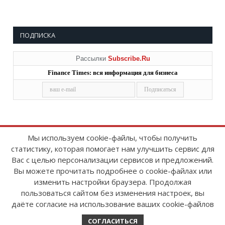
ПОДПИСКА
Рассылки
Subscribe.Ru
Finance Times: вся информация для бизнеса
Мы используем cookie-файлы, чтобы получить
статистику, которая помогает нам улучшить сервис для
Copyright © 2008-2026
FinanceTimes
Вас с целью персонализации сервисов и предложений.
Зарегистрировано в Роскомнадзоре
Вы можете прочитать подробнее о cookie-файлах или
Свидетельство о регистрации СМИ:
изменить настройки браузера. Продолжая
серия Эл № ФС77-86300 от 10 ноября 2023 г
пользоваться сайтом без изменения настроек, вы
даёте согласие на использование ваших cookie-файлов
СОГЛАСИТЬСЯ