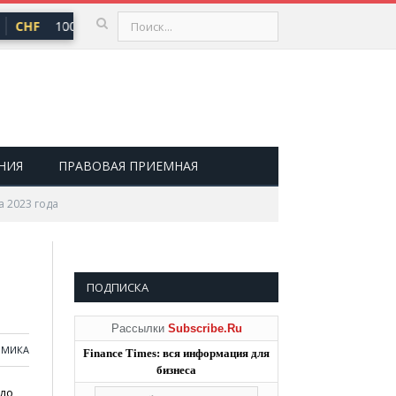
CHF
100,66 ₽
USD
81,41 ₽
EUR
94,06 ₽
▲ 0,73
▲ 0,48
▲ 
НИЯ
ПРАВОВАЯ ПРИЕМНАЯ
а 2023 года
ПОДПИСКА
Рассылки
Subscribe.Ru
ОМИКА
Finance Times: вся информация для
бизнеса
ило