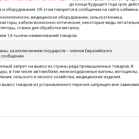
до конца будущего года срок дейс
 и оборудования. Об этом говорится в сообщении на сайте кабмина.
хнологическое, медицинское оборудование, сельхозтехника,
реакторы, кабели волоконно-оптические, некоторые виды летательн
яторы, станки для обработки металла.
чем 1,6 тысячи наименований товаров.
аны, за исключением государств – членов Евразийского
в сообщении.
менный запрет на вывоз из страны ряда промышленных товаров. В
уры, в том числе автомобили, железнодорожные вагоны, мотоциклы,
ния, сельского и лесного хозяйства, медицинские изделия.
о вывоз товаров из установленного перечня запрещен вне зависим