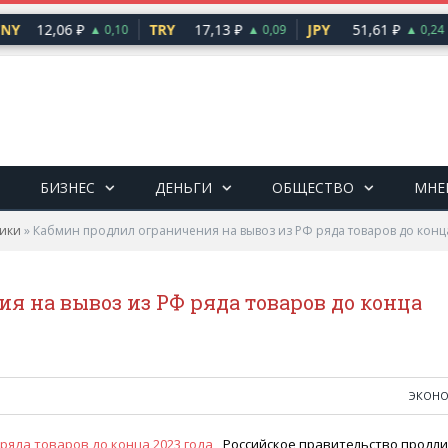
NY
12,06 ₽
TRY
17,13 ₽
JPY
51,61 ₽
▲ 0,10
▲ 0,09
▲ 0,24
БИЗНЕС
ДЕНЬГИ
ОБЩЕСТВО
МНЕ
ики
»
Кабмин продлил ограничения на вывоз из РФ ряда товаров до конц
 на вывоз из РФ ряда товаров до конца
ЭКОН
Российское правительство продл