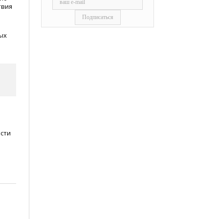
твия
ых
ости