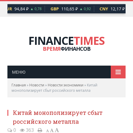
EUR
94,84 ₽
GBP
110,65 ₽
CNY
12,17 ₽
▲ 0,78
▲ 0,92
▲ 0,
FINANCE
TIMES
ВРЕМЯ
ФИНАНСОВ
МЕНЮ
Главная
»
Новости
»
Новости экономики
»
Китай
монополизирует сбыт российского металла
Китай монополизирует сбыт
российского металла
0
363