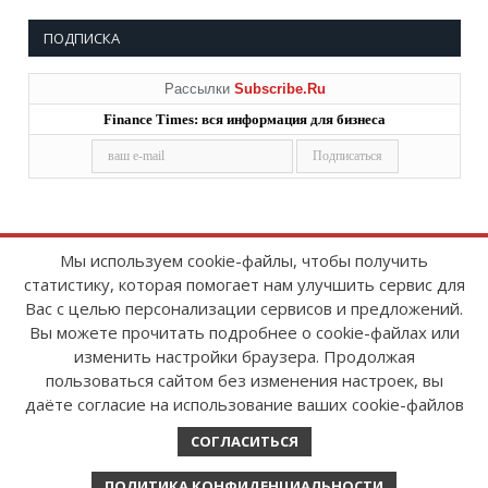
ПОДПИСКА
Рассылки
Subscribe.Ru
Finance Times: вся информация для бизнеса
Мы используем cookie-файлы, чтобы получить
статистику, которая помогает нам улучшить сервис для
Copyright © 2008-2026
FinanceTimes
Вас с целью персонализации сервисов и предложений.
Зарегистрировано в Роскомнадзоре
Вы можете прочитать подробнее о cookie-файлах или
Свидетельство о регистрации СМИ:
изменить настройки браузера. Продолжая
серия Эл № ФС77-86300 от 10 ноября 2023 г
пользоваться сайтом без изменения настроек, вы
даёте согласие на использование ваших cookie-файлов
СОГЛАСИТЬСЯ
ПОЛИТИКА КОНФИДЕНЦИАЛЬНОСТИ