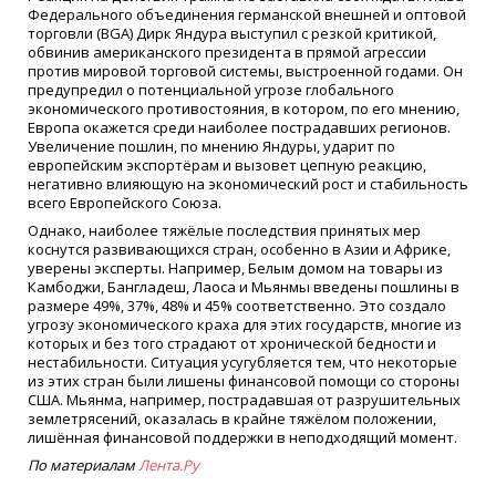
Федерального объединения германской внешней и оптовой
торговли (BGA) Дирк Яндура выступил с резкой критикой,
обвинив американского президента в прямой агрессии
против мировой торговой системы, выстроенной годами. Он
предупредил о потенциальной угрозе глобального
экономического противостояния, в котором, по его мнению,
Европа окажется среди наиболее пострадавших регионов.
Увеличение пошлин, по мнению Яндуры, ударит по
европейским экспортёрам и вызовет цепную реакцию,
негативно влияющую на экономический рост и стабильность
всего Европейского Союза.
Однако, наиболее тяжёлые последствия принятых мер
коснутся развивающихся стран, особенно в Азии и Африке,
уверены эксперты. Например, Белым домом на товары из
Камбоджи, Бангладеш, Лаоса и Мьянмы введены пошлины в
размере 49%, 37%, 48% и 45% соответственно. Это создало
угрозу экономического краха для этих государств, многие из
которых и без того страдают от хронической бедности и
нестабильности. Ситуация усугубляется тем, что некоторые
из этих стран были лишены финансовой помощи со стороны
США. Мьянма, например, пострадавшая от разрушительных
землетрясений, оказалась в крайне тяжёлом положении,
лишённая финансовой поддержки в неподходящий момент.
По материалам
Лента.Ру