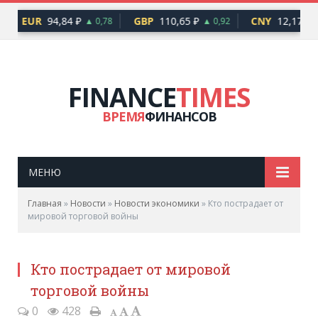
EUR
94,84 ₽
GBP
110,65 ₽
CNY
12,17 ₽
▲ 0,78
▲ 0,92
▲
FINANCE
TIMES
ВРЕМЯ
ФИНАНСОВ
МЕНЮ
Главная
»
Новости
»
Новости экономики
»
Кто пострадает от
мировой торговой войны
Кто пострадает от мировой
торговой войны
0
428