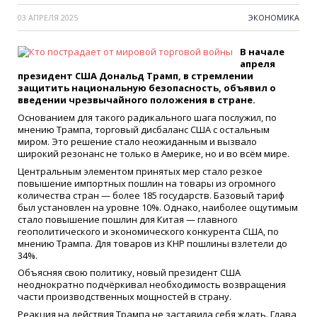
03 АПРЕЛЯ 2025
ЭКОНОМИКА
В начале
апреля
президент США Дональд Трамп, в стремлении
защитить национальную безопасность, объявил о
введении чрезвычайного положения в стране.
Основанием для такого радикального шага послужил, по
мнению Трампа, торговый дисбаланс США с остальным
миром. Это решение стало неожиданным и вызвало
широкий резонанс не только в Америке, но и во всём мире.
Центральным элементом принятых мер стало резкое
повышение импортных пошлин на товары из огромного
количества стран — более 185 государств. Базовый тариф
был установлен на уровне 10%. Однако, наиболее ощутимым
стало повышение пошлин для Китая — главного
геополитического и экономического конкурента США, по
мнению Трампа. Для товаров из КНР пошлины взлетели до
34%.
Объясняя свою политику, новый президент США
неоднократно подчёркивал необходимость возвращения
части производственных мощностей в страну.
Реакция на действия Трампа не заставила себя ждать. Глава