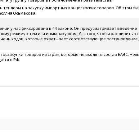
ит эту группу товаров в постановление правительства.
 тендеры на закупку импортных канцелярских товаров. Об этом п
асилия Осьмакова.
ений у нас фиксирована в 44 законе. Он предусматривает введение
ому режиму к тем или иным закупкам. Для того, чтобы расширить эт
ечень кодов, которые охватывает соответствующее постановление,
осзакупки товаров из стран, которые не входят в состав ЕАЭС. Нел
ятся в РФ.