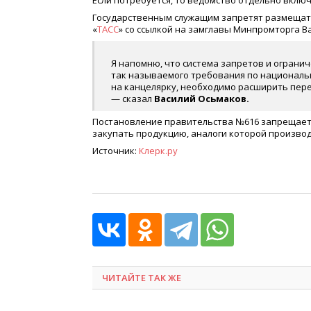
Если потребуется, то ведомство отдельно включ
Государственным служащим запретят размещать
«
ТАСС
» со ссылкой на замглавы Минпромторга В
Я напомню, что система запретов и огранич
так называемого требования по национальн
на канцелярку, необходимо расширить пер
— сказал
Василий Осьмаков.
Постановление правительства №616 запрещает г
закупать продукцию, аналоги которой производ
Источник:
Клерк.ру
ЧИТАЙТЕ ТАК ЖЕ