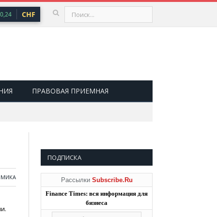
CHF
100,66 ₽
USD
81,41 ₽
EUR
94,06 
,24
▲ 0,73
▲ 0,48
НИЯ
ПРАВОВАЯ ПРИЕМНАЯ
ПОДПИСКА
ОМИКА
Рассылки
Subscribe.Ru
Finance Times: вся информация для
бизнеса
и.