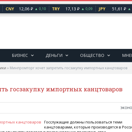
CNY
12,06 ₽
TRY
17,13 ₽
JPY
51,61 ₽
▲ 0,10
▲ 0,09
▲ 0
БИЗНЕС
ДЕНЬГИ
ОБЩЕСТВО
МНЕ
ики
»
Минпромторг хочет запретить госзакупку импортных канцтоваров
ить госзакупку импортных канцтоваров
ЭКОН
Госслужащие должны пользоваться теми
канцтоварами, которые производятся в Росси