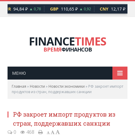
EUR
94,84 ₽
GBP
110,65 ₽
CNY
12,17 ₽
▲ 0,78
▲ 0,92
▲ 0,
FINANCE
TIMES
ВРЕМЯ
ФИНАНСОВ
МЕНЮ
Главная
»
Новости
»
Новости экономики
»
РФ закроет импорт
продуктов из стран, поддержавших санкции
РФ закроет импорт продуктов из
стран, поддержавших санкции
0
468