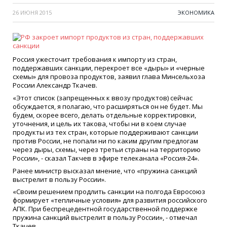
26 ИЮНЯ 2015
ЭКОНОМИКА
Россия ужесточит требования к импорту из стран,
поддержавших санкции, перекроет все «дыры» и «черные
схемы» для провоза продуктов, заявил глава Минсельхоза
России Александр Ткачев.
«Этот список (запрещенных к ввозу продуктов) сейчас
обсуждается, я полагаю, что расширяться он не будет. Мы
будем, скорее всего, делать отдельные корректировки,
уточнения, и цель их такова, чтобы ни в коем случае
продукты из тех стран, которые поддерживают санкции
против России, не попали ни по каким другим предлогам
через дыры, схемы, через третьи страны на территорию
России», - сказал Такчев в эфире телеканала «Россия-24».
Ранее министр высказал мнение, что «пружина санкций
выстрелит в пользу России».
«Своим решением продлить санкции на полгода Евросоюз
формирует «тепличные условия» для развития российского
АПК. При беспрецедентной государственной поддержке
пружина санкций выстрелит в пользу России», - отмечал
Ткачев.