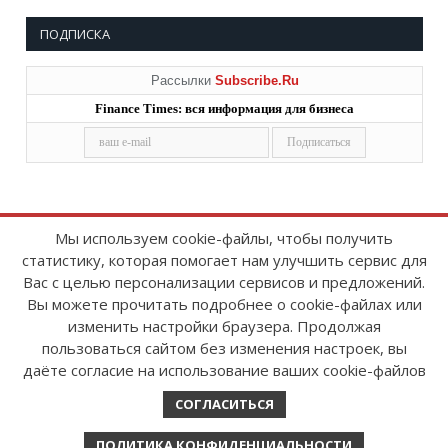
ПОДПИСКА
Рассылки
Subscribe.Ru
Finance Times: вся информация для бизнеса
Мы используем cookie-файлы, чтобы получить
статистику, которая помогает нам улучшить сервис для
Copyright © 2008-2026
FinanceTimes
Вас с целью персонализации сервисов и предложений.
Зарегистрировано в Роскомнадзоре
Вы можете прочитать подробнее о cookie-файлах или
Свидетельство о регистрации СМИ:
изменить настройки браузера. Продолжая
серия Эл № ФС77-86300 от 10 ноября 2023 г
пользоваться сайтом без изменения настроек, вы
даёте согласие на использование ваших cookie-файлов
СОГЛАСИТЬСЯ
ПОЛИТИКА КОНФИДЕНЦИАЛЬНОСТИ