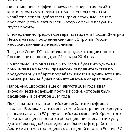
По его мнению, «эффект получится синергетический: к
краткосрочным успехам в отечественном сельском
хозяйстве теперь добавятся и среднесрочные - от тех
проектов, результативность которых можно получить
спустя время».
В понедельник пресс-секретарь президента России Дмитрий
Песков назвал продление санкций ЕС против России
необоснованными и незаконными.
Тогда же Совет ЕС официально продлил санкции против
России еще на полгода, до 31 января 2016 года.
Во вторник Песков заявил, что Россия будет исходить из
принципа взаимности, предложения правительства по
продуктовому эмбарго прорабатываются в администрации
Кремля, решение будет принято «весьма оперативно».
Напомним, Евросоюз еще с 1 августа 2014 года ввел
экономические санкции против России, которые были
расширены в сентябре 2014 года.
Под санкции попали российские госбанки и нефтяная
отрасль. В рамках санкционных мер был ограничен доступ к
рынкам капитала ЕС ряду российских компаний. Кроме того,
были запрещены поставки оборудования и оказание услуг
для глубоководной разведки и добычи нефти, работы в
Арктике и на месторождениях сланцевой нефти в России. ЕС