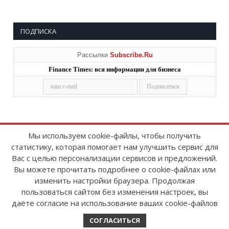
ПОДПИСКА
Рассылки
Subscribe.Ru
Finance Times: вся информация для бизнеса
Мы используем cookie-файлы, чтобы получить
статистику, которая помогает нам улучшить сервис для
Copyright © 2008-2026
FinanceTimes
Вас с целью персонализации сервисов и предложений.
Зарегистрировано в Роскомнадзоре
Вы можете прочитать подробнее о cookie-файлах или
Свидетельство о регистрации СМИ:
изменить настройки браузера. Продолжая
серия Эл № ФС77-86300 от 10 ноября 2023 г
пользоваться сайтом без изменения настроек, вы
даёте согласие на использование ваших cookie-файлов
СОГЛАСИТЬСЯ