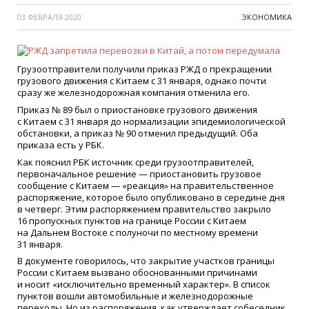
03 ФЕВРАЛЯ 2020
ЭКОНОМИКА
Грузоотправители получили приказ РЖД о прекращении
грузового движения с Китаем с 31 января, однако почти
сразу же железнодорожная компания отменила его.
Приказ № 89 был о приостановке грузового движения
с Китаем с 31 января до нормализации эпидемиологической
обстановки, а приказ № 90 отменил предыдущий. Оба
приказа есть у РБК.
Как пояснил РБК источник среди грузоотправителей,
первоначальное решение — приостановить грузовое
сообщение с Китаем — «реакция» на правительственное
распоряжение, которое было опубликовано в середине дня
в четверг. Этим распоряжением правительство закрыло
16 пропускных пунктов на границе России с Китаем
на Дальнем Востоке с полуночи по местному времени
31 января.
В документе говорилось, что закрытие участков границы
России с Китаем вызвано обоснованными причинами
и носит «исключительно временный характер». В список
пунктов вошли автомобильные и железнодорожные
переходы. Но из распоряжения, как утверждает собеседник