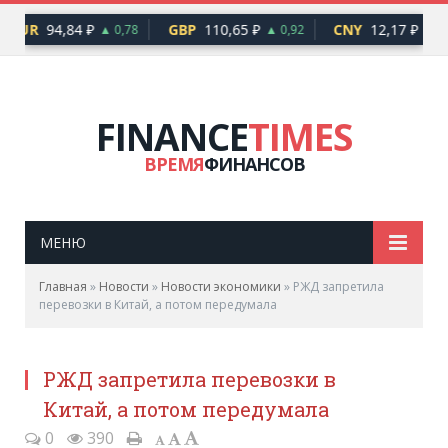
EUR
94,84 ₽
GBP
110,65 ₽
CNY
12,17 ₽
▲ 0,78
▲ 0,92
▲ 0,
FINANCE
TIMES
ВРЕМЯ
ФИНАНСОВ
МЕНЮ
Главная
»
Новости
»
Новости экономики
»
РЖД запретила
перевозки в Китай, а потом передумала
РЖД запретила перевозки в
Китай, а потом передумала
0
390