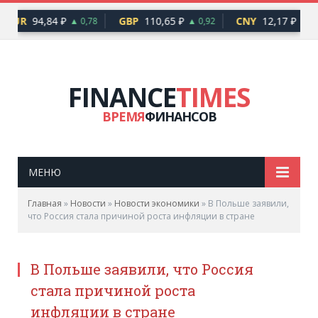
EUR
94,84 ₽
GBP
110,65 ₽
CNY
12,17 ₽
▲ 0,78
▲ 0,92
▲ 0,
FINANCE
TIMES
ВРЕМЯ
ФИНАНСОВ
МЕНЮ
Главная
»
Новости
»
Новости экономики
»
В Польше заявили,
что Россия стала причиной роста инфляции в стране
В Польше заявили, что Россия
стала причиной роста
инфляции в стране