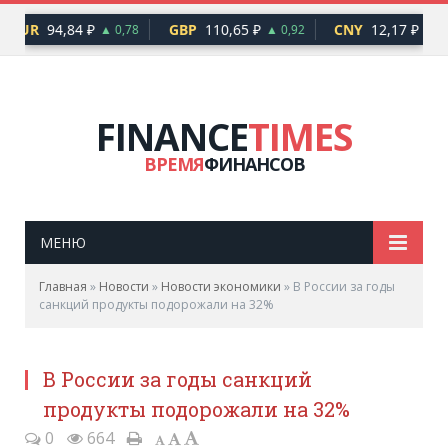
EUR
94,84 ₽
GBP
110,65 ₽
CNY
12,17 ₽
▲ 0,78
▲ 0,92
▲ 0,
FINANCE
TIMES
ВРЕМЯ
ФИНАНСОВ
МЕНЮ
Главная
»
Новости
»
Новости экономики
»
В России за годы
санкций продукты подорожали на 32%
В России за годы санкций
продукты подорожали на 32%
0
664