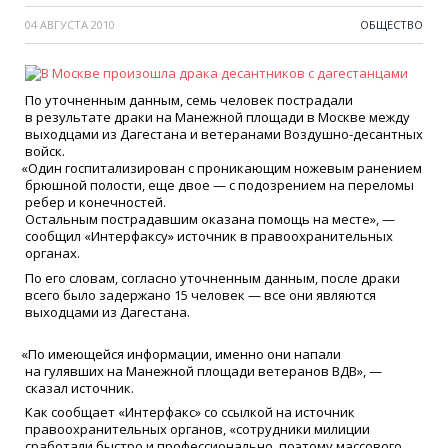
04 АВГУСТА 2010
ОБЩЕСТВО
По уточненным данным, семь человек пострадали
в результате драки на Манежной площади в Москве между
выходцами из Дагестана и ветеранами Воздушно-десантных
войск.
«
Один госпитализирован с проникающим ножевым ранением
брюшной полости, еще двое — с подозрением на переломы
ребер и конечностей.
Остальным пострадавшим оказана помощь на месте», —
сообщил
«
Интерфаксу» источник в правоохранительных
органах.
По его словам, согласно уточненным данным, после драки
всего было задержано 15 человек — все они являются
выходцами из Дагестана.
«
По имеющейся информации, именно они напали
на гулявших на Манежной площади ветеранов ВДВ», —
сказал источник.
Как сообщает
«
Интерфакс» со ссылкой на источник
правоохранительных органов,
«
сотрудники милиции
сработали быстро и профессионально, поэтому массового