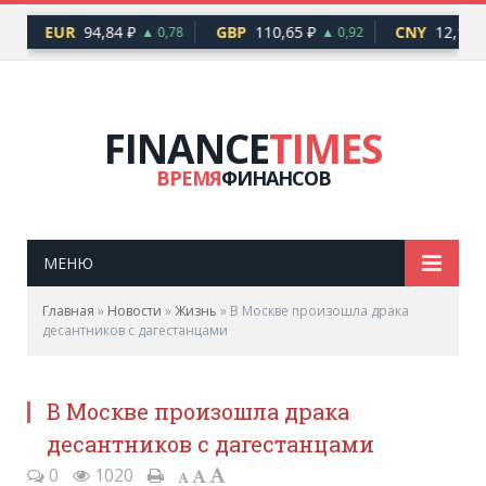
EUR
94,84 ₽
GBP
110,65 ₽
CNY
12,17 ₽
76
▲ 0,78
▲ 0,92
FINANCE
TIMES
ВРЕМЯ
ФИНАНСОВ
МЕНЮ
Главная
»
Новости
»
Жизнь
»
В Москве произошла драка
десантников с дагестанцами
В Москве произошла драка
десантников с дагестанцами
0
1020