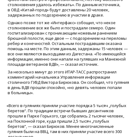
столкновения удалось избежать». По данным источника,
в ОВД
«
Китай-город» будут доставлены 20 человек,
задержанных по подозрению в участии в драке.
Однако позже тот же
«
Интерфакс» собощил, что некое
столкновение все же было и пострадали семеро. Один
госпитализирован с проникающим ножевым ранением
брюшной полости, еще двое — с подозрением на переломы
ребер и конечностей. Остальным пострадавшим оказана
помощь на месте. По этим данным, задержаны 15 человек —
все они являются выходцами из Дагестана.
«
По имеющейся
информации, именно они напали на гулявших на Манежной
площади ветеранов ВДВ», — сказал источник.
За несколько минут до этого ИТАР-ТАСС распространил
комментарий начальника Управления информации
столичного ГУВД Виктора Бирюкова. Он сообщил, что гуляния
в день ВДВ прошли спокойно,
«
но девять человек попали
в больницы».
«
Всего в гуляниях приняли участие порядка 5 тысяч „голубых
беретов“. По традиции встречи бывших десантников
прошли в Парке Горького, где собрались 2 тысячи человек,
на Поклонной горе, куда пришли 2,5 тысяч „голубых
беретов“, — сказал Бирюков. Менее многочисленные
гуляния были на ВВЦ, там в них приняли участие всего 300
десантников.