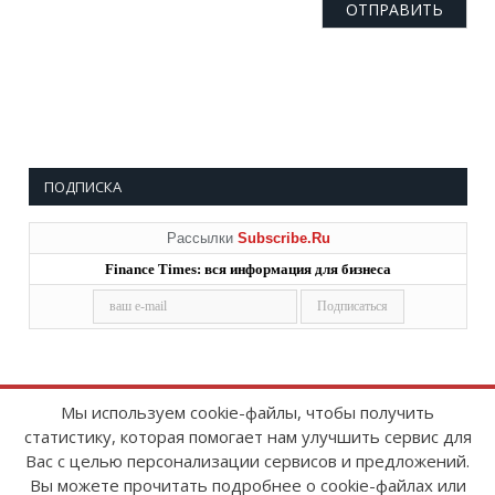
ПОДПИСКА
Рассылки
Subscribe.Ru
Finance Times: вся информация для бизнеса
Мы используем cookie-файлы, чтобы получить
статистику, которая помогает нам улучшить сервис для
Copyright © 2008-2026
FinanceTimes
Вас с целью персонализации сервисов и предложений.
Зарегистрировано в Роскомнадзоре
Вы можете прочитать подробнее о cookie-файлах или
Свидетельство о регистрации СМИ: