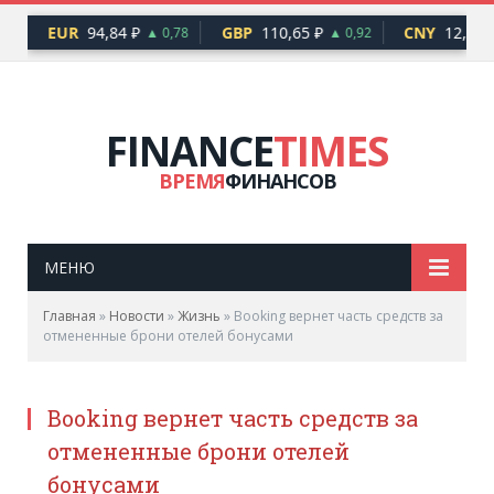
EUR
94,84 ₽
GBP
110,65 ₽
CNY
12,17 ₽
76
▲ 0,78
▲ 0,92
FINANCE
TIMES
ВРЕМЯ
ФИНАНСОВ
МЕНЮ
Главная
»
Новости
»
Жизнь
»
Booking вернет часть средств за
отмененные брони отелей бонусами
Booking вернет часть средств за
отмененные брони отелей
бонусами