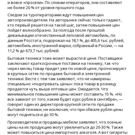
и вовсе «просели». По словам операторов, они составляют
не более 20 % от уровня прошлого года.
Следом за туроператорами ждут повышения цен
автопроизводители. На авторынке сейчас только гадают,
кто первый решится на такой шаг, затем повышение цен
пойдет волнообразно. За полгода после прошлой
девальвации отечественный легковой автомобиль, по
данным Росстата, подорожал на 18,1 %, до 405,6 тыс. рублей,
автомобиль иностранной марки, собранный в России, — на
11,2 % до 673,7 тыс. рублей.
Бытовая техника тоже может вырасти в цене. Поставщики
заключают краткосрочные поставки на технику, так что
через месяц товар придет уже по новой цене, прогнозируют
в крупных сетях по продаже бытовой и электронной
техники. Весте с тем там заявляют, что не намерены
специально «подогревать цены»: пока товар в розницу
продается чуть выше оптовых цен. Ожидается. Что
минимальное повышение цены может составить 15 %. «Но
все зависит от того, каким будет курс рубля в сентябре», —
говорит один из директоров крупной сети по продаже
бытовой техники, не исключая, что при обвале рубля цены
могут подняться и до 30 %.
Производители и продавцы мебели заявляют, что осенью
цены на их продукцию могут увеличиться до 20-30 %. Также
может повыситься цена импортного алкоголя. А вот сигареты