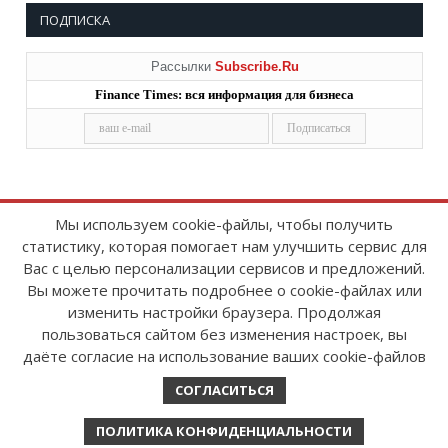
ПОДПИСКА
Рассылки
Subscribe.Ru
Finance Times: вся информация для бизнеса
Мы используем cookie-файлы, чтобы получить
статистику, которая помогает нам улучшить сервис для
Copyright © 2008-2026
FinanceTimes
Вас с целью персонализации сервисов и предложений.
Зарегистрировано в Роскомнадзоре
Вы можете прочитать подробнее о cookie-файлах или
Свидетельство о регистрации СМИ:
изменить настройки браузера. Продолжая
серия Эл № ФС77-86300 от 10 ноября 2023 г
пользоваться сайтом без изменения настроек, вы
даёте согласие на использование ваших cookie-файлов
СОГЛАСИТЬСЯ
ПОЛИТИКА КОНФИДЕНЦИАЛЬНОСТИ