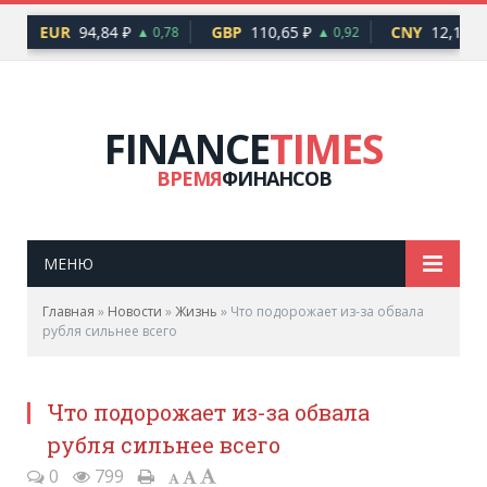
EUR
94,84 ₽
GBP
110,65 ₽
CNY
12,17 ₽
6
▲ 0,78
▲ 0,92
FINANCE
TIMES
ВРЕМЯ
ФИНАНСОВ
МЕНЮ
Главная
»
Новости
»
Жизнь
»
Что подорожает из-за обвала
рубля сильнее всего
Что подорожает из-за обвала
рубля сильнее всего
0
799