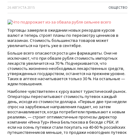
26 АВГУСТА 2015
ОБЩЕСТВО
Торговцы замерли в ожидании новых рекордов курсов
валют и теперь строят планы по пересмотру ценников в
магазинах. Стоимость большинства товаров может
увеличиться на треть уже в сентябре.
Больше всего опасаются роста цен фармацевты. Они не
исключают, что при обвале рубля стоимость импортных
лекарств увеличится на 70 %. Подчеркивается, что
стоимость жизненно-необходимых лекарственных средств,
утвержденных государством, останется на прежнем уровне.
Таких в аптеке насчитывается только 30 %. На остальные —
ждем повышения.
Наиболее чувствителен к курсу валют туристический рынок.
Операторы пересчитывают стоимость путевок каждый
день, исходя из стоимости доллара. «Первые две-три недели
спрос на зарубежные направления падает, но затем
восстанавливается, когда потребители привыкают к новым
реалиям», — строит оптимистичные прогнозы директор
компании «Инна Тур» Инна Бельтюкова в беседе с РБК. И
если на осень путевки стали покупать на 40-60 % российских
путешественников меньше, то продажи новогодних путевок