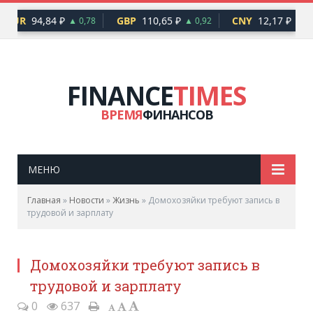
EUR
94,84 ₽
GBP
110,65 ₽
CNY
12,17 ₽
▲ 0,78
▲ 0,92
▲ 0,
FINANCE
TIMES
ВРЕМЯ
ФИНАНСОВ
МЕНЮ
Главная
»
Новости
»
Жизнь
»
Домохозяйки требуют запись в
трудовой и зарплату
Домохозяйки требуют запись в
трудовой и зарплату
0
637