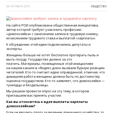
08 ОКТЯБРЯ 2019
ОБЩЕСТВО
На сайте РОИ опубликована общественная инициатива,
автор которой требует узаконить профессию
«домохозяйка» с занесением записи в трудовую книжку,
исчислением трудового стажа и выплатой «зарплаты».
К обсуждению этой идеи подключились депутаты и
эксперты.
Женщины больше не хотят бесплатно протирать пыль и
мыть посуду. Государство должно за это
платить. Материалы, посвященные этой инициативе
на нашем канале в «Яндекс.дзен» вызвали бурную реакцию
читателей. Кто-то считает идею оправданной, отмечая, что
домашняя работа женщины должна быть по достоинству
оценена государством. Кто-то заявляет, что домохозяйки —
тунеядцы и бездельницы.
Мы решили провести опрос на эту тему, в котором
приглашаем вас принять участие.
Как вы относитесь к идее выплаты зарплаты
домохозяйкам?
Если уж вводить плату за ведение домашнего хозяйства, то