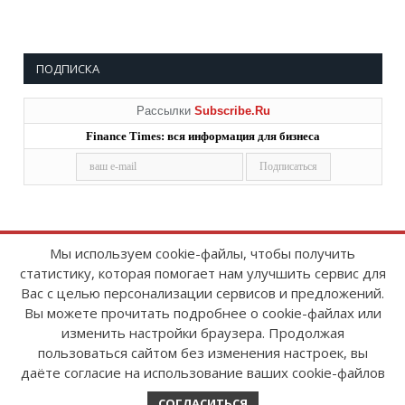
ПОДПИСКА
Рассылки
Subscribe.Ru
Finance Times: вся информация для бизнеса
Мы используем cookie-файлы, чтобы получить
статистику, которая помогает нам улучшить сервис для
Copyright © 2008-2026
FinanceTimes
Вас с целью персонализации сервисов и предложений.
Зарегистрировано в Роскомнадзоре
Вы можете прочитать подробнее о cookie-файлах или
Свидетельство о регистрации СМИ:
изменить настройки браузера. Продолжая
серия Эл № ФС77-86300 от 10 ноября 2023 г
пользоваться сайтом без изменения настроек, вы
даёте согласие на использование ваших cookie-файлов
СОГЛАСИТЬСЯ