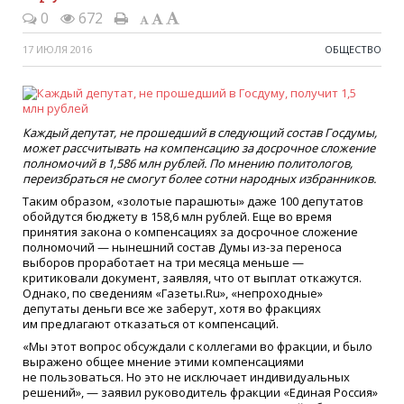
0
672
17 ИЮЛЯ 2016
ОБЩЕСТВО
Каждый депутат, не прошедший в следующий состав Госдумы,
может рассчитывать на компенсацию за досрочное сложение
полномочий в 1,586 млн рублей. По мнению политологов,
переизбраться не смогут более сотни народных избранников.
Таким образом, «золотые парашюты» даже 100 депутатов
обойдутся бюджету в 158,6 млн рублей. Еще во время
принятия закона о компенсациях за досрочное сложение
полномочий — нынешний состав Думы из-за переноса
выборов проработает на три месяца меньше —
критиковали документ, заявляя, что от выплат откажутся.
Однако, по сведениям «Газеты.Ru», «непроходные»
депутаты деньги все же заберут, хотя во фракциях
им предлагают отказаться от компенсаций.
«Мы этот вопрос обсуждали с коллегами во фракции, и было
выражено общее мнение этими компенсациями
не пользоваться. Но это не исключает индивидуальных
решений», — заявил руководитель фракции «Единая Россия»