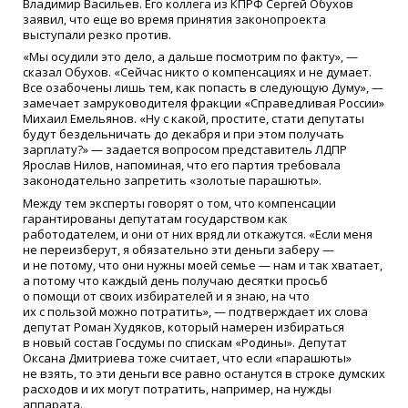
Владимир Васильев. Его коллега из КПРФ Сергей Обухов
заявил, что еще во время принятия законопроекта
выступали резко против.
«Мы осудили это дело, а дальше посмотрим по факту», —
сказал Обухов. «Сейчас никто о компенсациях и не думает.
Все озабочены лишь тем, как попасть в следующую Думу», —
замечает замруководителя фракции «Справедливая России»
Михаил Емельянов. «Ну с какой, простите, стати депутаты
будут бездельничать до декабря и при этом получать
зарплату?» — задается вопросом представитель ЛДПР
Ярослав Нилов, напоминая, что его партия требовала
законодательно запретить «золотые парашюты».
Между тем эксперты говорят о том, что компенсации
гарантированы депутатам государством как
работодателем, и они от них вряд ли откажутся. «Если меня
не переизберут, я обязательно эти деньги заберу —
и не потому, что они нужны моей семье — нам и так хватает,
а потому что каждый день получаю десятки просьб
о помощи от своих избирателей и я знаю, на что
их с пользой можно потратить», — подтверждает их слова
депутат Роман Худяков, который намерен избираться
в новый состав Госдумы по спискам «Родины». Депутат
Оксана Дмитриева тоже считает, что если «парашюты»
не взять, то эти деньги все равно останутся в строке думских
расходов и их могут потратить, например, на нужды
аппарата.