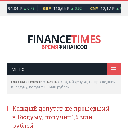
UR
94,84 ₽
GBP
110,65 ₽
CNY
12,17 ₽
▲ 0,78
▲ 0,92
▲ 0,10
FINANCE
TIMES
ВРЕМЯ
ФИНАНСОВ
МЕНЮ
Главная
»
Новости
»
Жизнь
»
Каждый депутат, не прошедший
в Госдуму, получит 1,5 млн рублей
Каждый депутат, не прошедший
в Госдуму, получит 1,5 млн
рублей