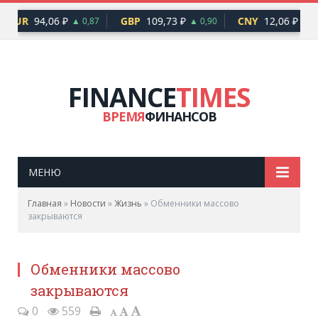
EUR
94,06 ₽
GBP
109,73 ₽
CNY
12,06 ₽
▲ 0,87
▲ 0,90
▲ 0
FINANCE
TIMES
ВРЕМЯ
ФИНАНСОВ
МЕНЮ
Главная
»
Новости
»
Жизнь
»
Обменники массово
закрываются
Обменники массово
закрываются
0
559