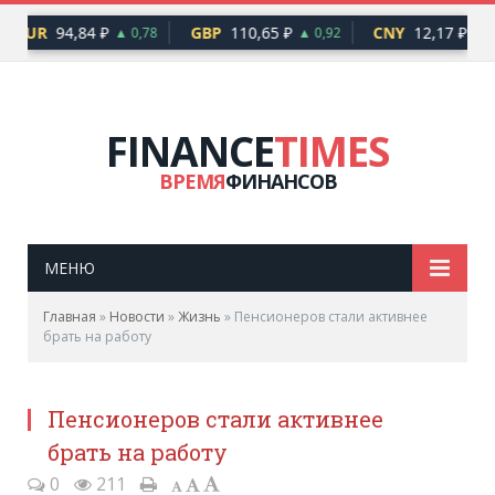
EUR
94,84 ₽
GBP
110,65 ₽
CNY
12,17 ₽
▲ 0,78
▲ 0,92
▲ 0
FINANCE
TIMES
ВРЕМЯ
ФИНАНСОВ
МЕНЮ
Главная
»
Новости
»
Жизнь
»
Пенсионеров стали активнее
брать на работу
Пенсионеров стали активнее
брать на работу
0
211