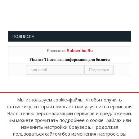
ПОДПИСКА
Рассылки
Subscribe.Ru
Finance Times: вся информация для бизнеса
Мы используем cookie-файлы, чтобы получить
статистику, которая помогает нам улучшить сервис для
Copyright © 2008-2026
FinanceTimes
Вас с целью персонализации сервисов и предложений.
Зарегистрировано в Роскомнадзоре
Вы можете прочитать подробнее о cookie-файлах или
Свидетельство о регистрации СМИ:
изменить настройки браузера. Продолжая
серия Эл № ФС77-86300 от 10 ноября 2023 г
пользоваться сайтом без изменения настроек, вы