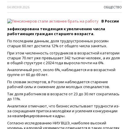
04 ИЮНЯ 2026
ОБЩЕСТВО
В России
зафиксирована тенденция к увеличению числа
работающих граждан старшего возраста.
По последним данным, доля трудоустроенных россиян
старше 60 лет достигла 12% от общего числа занятых.
При этом численность сотрудников в возрастной категории
старше 70 лет уже превышает 342 тысячи человек, а их доля
в общей структуре с 2024 года выросла почти на 6%.
Аналогичный рост, около 6%, наблюдается и в возрастной
группе от 60 до 69 лет.
По словам экспертов, в России наблюдается старение
рабочей силы и снижение доли молодых специалистов.
Так доля работников в возрасте от 23 до 30 лет сократилась
до 11%.
Аналитики отмечают, что бизнес испытывает трудности из-
за сокращения притока молодёжи и усиления конкуренции
за квалифицированные кадры.
Согласно исследованию НИУ ВШЭ, наиболее высокий
уровень кадровой уязвимости отмечается в таких отраслях,