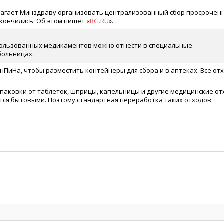
длагает Минздраву организовать централизованный сбор просрочен
кончились. Об этом пишет «
RG.RU
».
пользованных медикаментов можно отнести в специальные
больницах.
нПиНа, чтобы разместить контейнеры для сбора и в аптеках. Все от
упаковки от таблеток, шприцы, капельницы и другие медицинские от
ся бытовыми. Поэтому стандартная переработка таких отходов