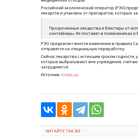
медицинских отходов.
Российский экологический оператор (РЭО) пре
лекарств и упаковок от препаратов, которые за
Просроченные лекарства и блистеры от ис
контейнеры. Их поставят в поликлиниках и 
РЭО предлагает внести изменения в правила Са
отправятся на специальную переработку.
Сейчас лекарства с истекшим сроком годности, 
которые выбрасывают вне учреждения, считают
затрудняется.
Источник:
Клерк.ру
ЧИТАЙТЕ ТАК ЖЕ