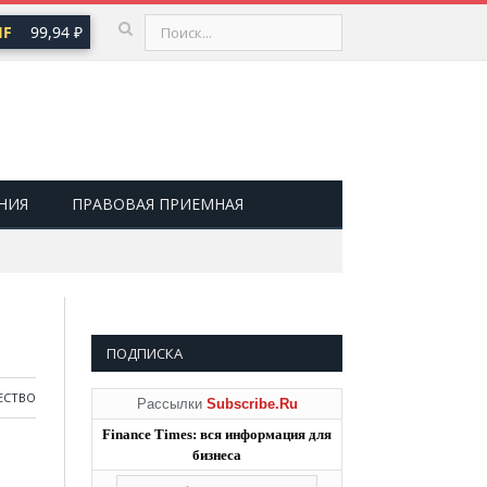
F
99,94 ₽
USD
80,93 ₽
EUR
93,19 ₽
▼ 0,20
▼ 0,20
▼ 0,39
НИЯ
ПРАВОВАЯ ПРИЕМНАЯ
ПОДПИСКА
ЕСТВО
Рассылки
Subscribe.Ru
Finance Times: вся информация для
бизнеса