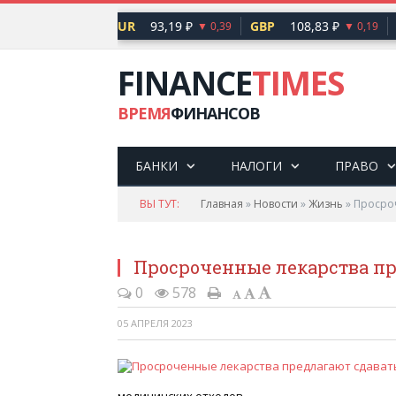
80,93 ₽
EUR
93,19 ₽
GBP
108,83 ₽
▼ 0,20
▼ 0,39
▼ 0,19
FINANCE
TIMES
ВРЕМЯ
ФИНАНСОВ
БАНКИ
НАЛОГИ
ПРАВО
ВЫ ТУТ:
Главная
»
Новости
»
Жизнь
»
Просроч
Просроченные лекарства пр
0
578
05 АПРЕЛЯ 2023