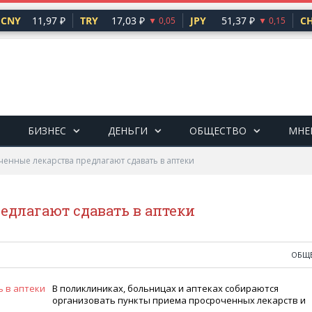
CNY
11,97 ₽
TRY
17,03 ₽
JPY
51,37 ₽
CH
▼ 0,05
▼ 0,15
БИЗНЕС
ДЕНЬГИ
ОБЩЕСТВО
МНЕ
енные лекарства предлагают сдавать в аптеки
едлагают сдавать в аптеки
ОБЩ
В поликлиниках, больницах и аптеках собираются
организовать пункты приема просроченных лекарств и